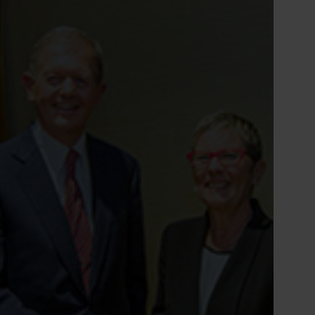
nsabilisation
Tiếng Việt
Deutsch
Svenska
Suomi
Español
Eesti
Slovenčina
Nederlands
Nefab