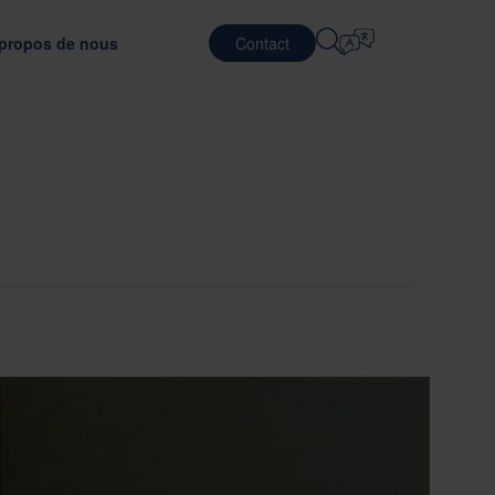
propos de nous
Contact
Sélection De La Langue
CARRIÈRES
SERVICES LOGISTIQUES
DES CLIENTS
DÉFENSE
English
中文 (简体)
éliorant l'efficacité des transports
râce à un matériau d'emballage optimal
Travailler chez Nefab
Contract Logistic
Română
Dansk
r l'emballage
Rencontrer nos collaborateurs
Services d'emballage
中文 (繁體)
Português
avec GreenCalc
Global Trainee Program
Services de Pooling
Čeština
Polski
NEMENT
es
Offres d'emploi
TÉLÉCOMMUNICATIONS
valuation des fournisseurs
ests d'emballage
Français (Canada)
Norsk
Français
Lietuvių
Português Brasileiro
한국어
Español (América Latina)
Italiano