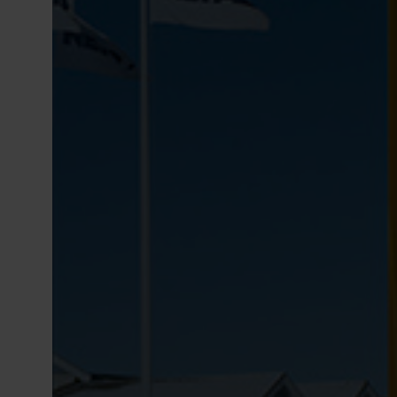
Animés par n
RAP
Le d