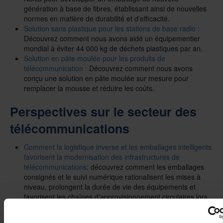
génération à base de fibres, établissant ainsi de nouvelles
normes en matière de durabilité et d'efficacité.
Solution sans plastique pour les stations de base radio :
Découvrez comment nous avons aidé un équipementier
mondial à éviter 44 000 kg de déchets plastiques par an.
Solution en pâte moulée pour les produits de
télécommunication :
Découvrez comment nous avons
conçu une solution en pâte moulée sur mesure pour
remplacer la mousse et réduire les coûts.
Perspectives sur le secteur des
télécommunications
Comment la logistique inverse et les emballages intelligents
favorisent la modernisation des infrastructures de
télécommunications
: découvrez comment les emballages
consignés et le suivi numérique rationalisent les mises à
niveau, prolongent la durée de vie des équipements et
favorisent les chaînes d'approvisionnement circulaires lors
du déploiement des réseaux 5G et 6G.
Pourquoi la protection contre l'abrasion est essentielle pour