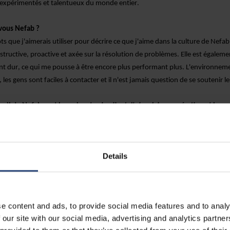
s expérimentés et talentueux du monde entier.
vous Nefab ?
ts que j'aimerais utiliser pour décrire ce que j'aime dans la culture de Nefab :
nstructive, proactive et axée sur la résolution de problèmes.
Elle est égalem
ent dur,
ce qui me pousse à être encore plus performant
plus
.
L'environneme
l, les gens sont faciles à contacter et il n'est jamais question de se soutenir l
vail de Nefab sont les suivantes
Le client d'abord, la coopération
et la
ez-vous nous donner un exemple de la façon dont ces principes sont app
ment a eu lieu
à Atlanta
pour
a
client mondial
et nous étions des représent
ab de trois pays différents
. E
ême si nous venions de pays et d'entreprises
p
Details
clair que nous avions tous une chose en commun : une forte orientation clie
ption d'un nouvel emballage
d'emballage
pour les palettes
qui répondrait
qu
conception a été réalisée avec succès et fait actuellement l'objet de tests.
es
ndiale
bientôt
!
e content and ads, to provide social media features and to analy
 our site with our social media, advertising and analytics partn