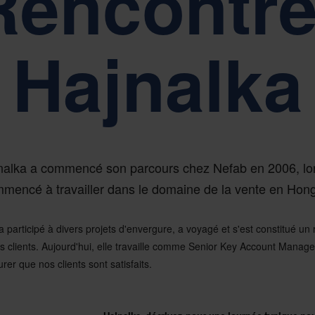
Rencontre
os valeurs fondamentales que sont la simplicité, le respect et la respo
Hajnalka
PORTS, GOUVERNANCE ET CONFORMITÉ
éveloppement durable est au cœur de la gouvernance d'entreprise de 
alka a commencé son parcours chez Nefab en 2006, lors
mencé à travailler dans le domaine de la vente en Hong
 a participé à divers projets d'envergure, a voyagé et s'est constitué un
s clients. Aujourd'hui, elle travaille comme Senior Key Account Manager
urer que nos clients sont satisfaits.