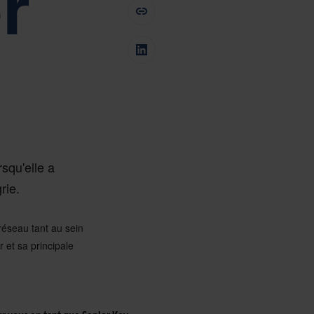
r
nsabilisation
Tiếng Việt
Deutsch
Svenska
Suomi
Español
Eesti
Slovenčina
Nederlands
Nefab
qu'elle a
rie.
 réseau tant au sein
 et sa principale