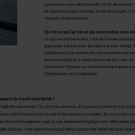
souvent au cours de la journée.
En fin de compte, il
de répondre à leurs besoins.
En fin de compte, il s'a
répondre à leurs besoins.
Qu'est-ce qui
Qu'est-ce qui vous motive dans vot
Ce qui me motive le plus, c'est de trouver
solutions
gagnantes à la fois pour les clients et pour Nefab.
satisfasse tout le monde est une sensation extraor
pouvoir
contribuer à rendre le monde plus vert en
réduire leur
l'impact sur l'environnement
grâce à n
l'optimisation de la logistique.
 aspect du travail chez Nefab ?
 s'agit des
personnes ! Ils sont très amicaux, d'un grand soutien et très comp
ation entre l'organisation locale et les équipes mondiales. En ce qui me conce
ipe de vente hongroise, mais je suis également impliqué dans différentes é
ojets globaux.
Une autre chose que j'aime
à propos de
Nefab est que j'appr