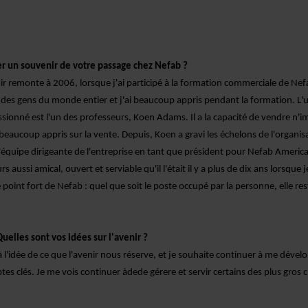
r un souvenir de votre passage chez Nefab ?
r remonte à 2006, lorsque j'ai participé à la formation commerciale de Ne
é des gens du monde entier et j'ai beaucoup appris pendant la formation.
L'
ssionné est l'un des professeurs,
Koen Adams
. Il a la capacité de vendre n'
beaucoup appris sur la vente. Depuis, Koen a gravi les échelons de l'organisa
'équipe dirigeante de l'entreprise en tant que
président
pour Nefab Americas
s aussi amical, ouvert et serviable qu'il l'était il y a plus de dix ans
lorsque je
 point fort de Nefab : quel que soit le poste occupé par la personne, elle res
uelles sont vos idées sur l'avenir ?
à l'idée de ce que l'avenir nous réserve, et je souhaite continuer à me dével
tes clés.
Je me vois continuer à
de
de
gérer
e
et servir certains des plus gros c