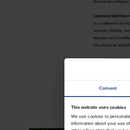
de tous les collègue
Comment décririez-
Il y a tellement de mo
ouverte, flexible, co
des gens qui travaill
très amical et familia
Les méthodes de tra
communication
Pouv
Une réunion de lance
représentants de Nef
Consent
différentes,
il était 
collaboré à la conce
besoins du client.
La 
This website uses cookies
œuvre à l'échelle mo
We use cookies to personalis
information about your use of