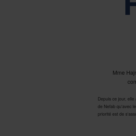
Animés par n
RAP
Le d
Mme Hajn
com
Depuis ce jour, elle
de Nefab qu'avec le
priorité est de s'ass