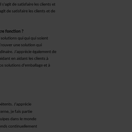
 s'agit de satisfaire les clients et
git de satisfaire les clients et de
re fonction ?
solutions qui
qui
qui soient
Trouver une solution qui
dinaire
. J'apprécie également de
 aidant
en aidant les clients à
os solutions d'emballage et à
étents. J'apprécie
rne, je fais partie
quipes
dans le monde
ends continuellement