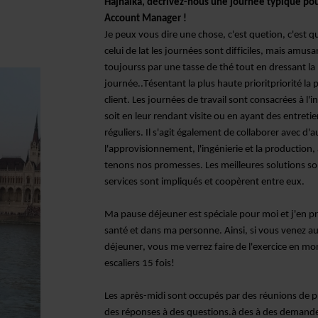
Hajnalka, décrivez-nous une journée typique pou
Account Manager !
Je peux vous dire une chose, c'est que
tion, c'est q
celui de la
t
les journées sont difficiles, mais amu
toujours
s
par une tasse de thé tout en dressant la l
journée.
.
T
ésentant la plus haute priorit
priorité la 
client
.
Les
journées de travail
sont consacrées à l'in
soit en leur rendant visite ou en ayant des entreti
réguliers.
Il s'agit également de collaborer avec d'
l'approvisionnement, l'ingénierie et la production,
tenons nos promesses. Les meilleures solutions so
services sont impliqués et coopèrent entre eux.
Ma pause déjeuner est spéciale pour moi et j'en pr
santé et dans ma personne. Ainsi, si vous venez a
déjeuner, vous me verrez faire de l'exercice en mo
escaliers 15 fois
!
Les après-midi sont occupés par des réunions de pro
des réponses à des questions.
à des
à des demande