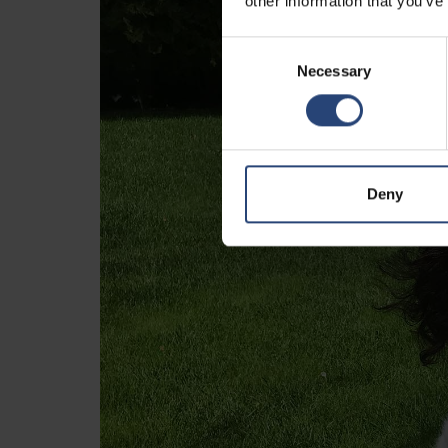
other information that you’ve
Consent
Necessary
Selection
Deny