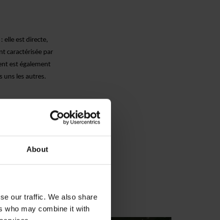
 elle est directe,
ent
caractérisée
par
nt est également
es uns les autres.
liqués ?
?
ants de
des
ays et d'entreprises
About
nt. Nous avons
i réponde aux
pérons la mettre en
se our traffic. We also share
ers who may combine it with