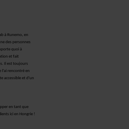
fab à Runemo, en
une des personnes
importe quoi à
tion et fait
. Il est toujours
 l'ai rencontré en
te accessible et d'un
opper en tant que
lients ici en Hongrie !