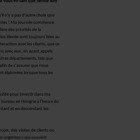
r vous en tant que Senior Key
u'il n'y a pas d'autre choix que
santes ! Ma journée commence
iste des priorités de la
plus élevée
sont
toujours liées au
teraction avec les clients, que ce
ens avec eux.
en ayant
appels
autres départements, tels que
 afin de s'assurer que nous
nt élaborées lorsque tous les
ofite pour investir dans ma
u bureau en Hongrie à l'heure du
ntant et en descendant les
jet, des visites de clients ou
s urgentes.
s
qui
souvent