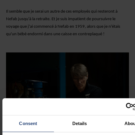
Il semble que je serai un autre de ces employés qui resteront à
Nefab jusqu'à la retraite. Et je suis impatient de poursuivre le
voyage que j'ai commencé à Nefab en 1959, alors que je n'étais
qu'un bébé endormi dans une caisse en contreplaqué !
Consent
Details
Abou