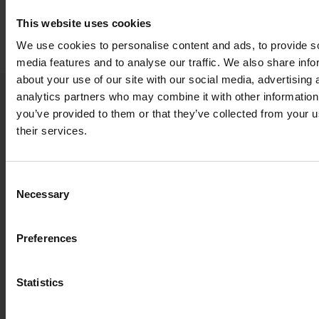
This website uses cookies
We use cookies to personalise content and ads, to provide s
media features and to analyse our traffic. We also share info
about your use of our site with our social media, advertising 
analytics partners who may combine it with other information
you’ve provided to them or that they’ve collected from your u
NOS DERNIÈRES NOUVELLES ET ANALYSES
their services.
2026.07.30
Consent
Changements au sein du conseil
Necessary
Selection
d'administration de Nefab
NOUVELLES DE L'ENTREPRISE
Preferences
2026.07.14
Pourquoi l'emballage durable ne
Statistics
se résume pas à une simple
question de matériaux