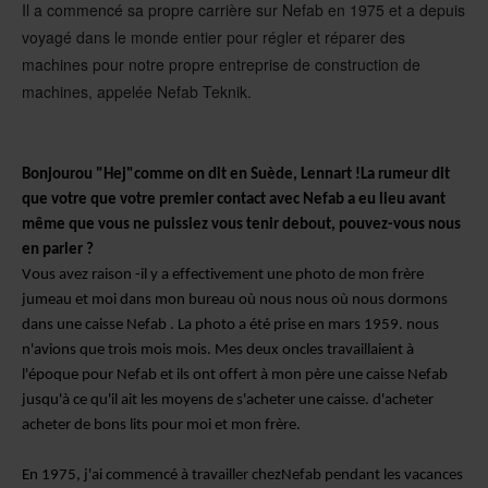
Il a commencé sa propre carrière sur Nefab en 1975 et a depuis
voyagé dans le monde entier pour régler et réparer des
machines pour notre propre entreprise de construction de
machines, appelée Nefab Teknik.
Bonjour
ou "
Hej
"comme on dit en Suède, Lennart !
La rumeur dit
que votre
que votre premier contact avec Nefab a eu lieu avant
même que vous ne puissiez vous tenir debout, pouvez-vous nous
en parler ?
Vous avez raison
-
il y a
effectivement une
photo de
mon
frère
jumeau
et moi
dans mon bureau
où nous
nous
où nous
dormons
dans une caisse Nefab . La photo a été prise en mars 1959.
nous
n'avions que trois mois
mois
. Mes deux oncles travaillaient à
l'époque pour Nefab et ils ont offert à mon père une caisse Nefab
jusqu'à ce qu'il ait les moyens de s'acheter une caisse.
d'acheter
acheter de bons lits
pour
moi et mon frère.
En 1975, j'ai
commencé
à travailler chez
Nefab
pendant les vacances