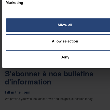
NOUVELLES DE L'ENTREPRISE
Marketing
2026.06.29
Comment les fabricants peuvent-
ils adapter leurs activités aux
Allow all
spécificités régionales sans
compromettre la cohérence ?
PERSPECTIVES
Allow selection
Deny
S'abonner à nos bulletins
d'information
Fill in the Form
We provide you with the latest News and Insights, subscribe today!