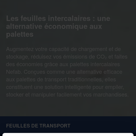
Les feuilles intercalaires : une
alternative économique aux
palettes
Augmentez votre capacité de chargement et de
stockage, réduisez vos émissions de CO₂ et faites
des économies grâce aux palettes intercalaires
Nefab. Conçues comme une alternative efficace
aux palettes de transport traditionnelles, elles
constituent une solution intelligente pour empiler,
stocker et manipuler facilement vos marchandises.
FEUILLES DE TRANSPORT