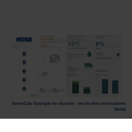
GreenCalc Exemple de réussite : les feuilles intercalaires
Nefab
Exemple de réussite