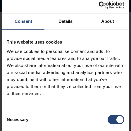
Contact
Applications
Variations
Consent
Details
About
This website uses cookies
Réduire les émissions de CO2
We use cookies to personalise content and ads, to
Les palettes intercalaires réduisent le poids à transporter
provide social media features and to analyse our traffic.
grâce à leur conception compacte, ce qui permet
We also share information about your use of our site with
d'expédier davantage de produits dans un espace réduit
our social media, advertising and analytics partners who
par rapport aux palettes en bois. Fabriquées à partir de
may combine it with other information that you’ve
matériaux recyclés, elles sont entièrement recyclables et
provided to them or that they’ve collected from your use
réutilisables.
of their services.
Consent
Necessary
Réduire le coût total
Selection
Par rapport aux palettes en bois, les feuilles intercalaires