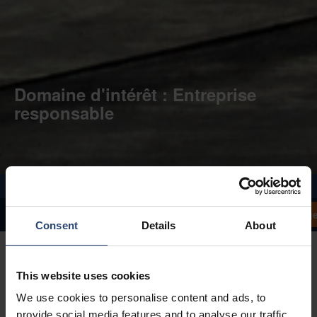
Domaine d'intérêt : Entreprise
responsable
Télécharge
Déclaration du PDG
Domaines d'intervention
Cas clients
Consent
Details
About
This website uses cookies
We use cookies to personalise content and ads, to
provide social media features and to analyse our traffic.