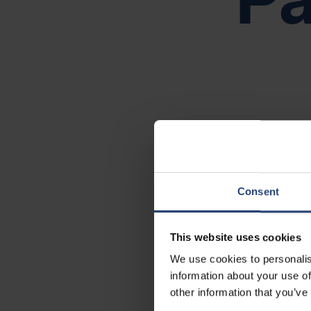
Animés par n
RAP
Le d
Amériques
Consent
Brésil Canada Mexique États-Unis
This website uses cookies
We use cookies to personalis
Asie
information about your use of
other information that you’ve