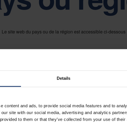
os valeurs fondamentales que sont la simplicité, le respect et la respo
PORTS, GOUVERNANCE ET CONFORMITÉ
Le site web du pays ou de la région est accessible ci-dessous
éveloppement durable est au cœur de la gouvernance d'entreprise de 
Details
e content and ads, to provide social media features and to analy
 our site with our social media, advertising and analytics partn
 provided to them or that they’ve collected from your use of their