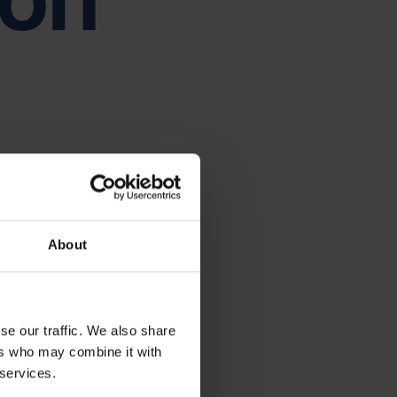
nsabilisation
Tiếng Việt
Deutsch
Svenska
Suomi
Español
Eesti
Slovenčina
Nederlands
Nefab
About
se our traffic. We also share
ers who may combine it with
 services.