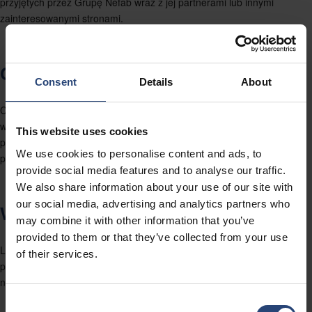
przyjętych przez Grupę Nefab wraz z jej partnerami lub innymi
zainteresowanymi stronami.
CIĄGŁE DOSKONALENIE
Consent
Details
About
Ciągłe doskonalenie jest głównym celem Nefab, rozwijanym poprzez
wdrażanie globalnych i lokalnych celów, monitorowanie wydajności
This website uses cookies
procesów oraz narzędzia do łagodzenia, korygowania i zapobiegania
We use cookies to personalise content and ads, to
problemom.
provide social media features and to analyse our traffic.
We also share information about your use of our site with
our social media, advertising and analytics partners who
WZMOCNIENIE
may combine it with other information that you’ve
provided to them or that they’ve collected from your use
Ludzie są głównym zasobem Grupy. Nefab wzmacnia swoich
of their services.
pracowników, ponieważ wiemy, że są oni istotni dla zadowolenia
naszych Partnerów, a także dla naszej przyszłości.
Consent