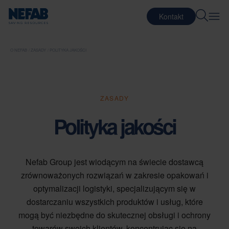
Kontakt
O NEFAB
ZASADY
POLITYKA JAKOŚCI
ZASADY
Polityka jakości
Nefab Group jest wiodącym na świecie dostawcą
zrównoważonych rozwiązań w zakresie opakowań i
optymalizacji logistyki, specjalizującym się w
dostarczaniu wszystkich produktów i usług, które
mogą być niezbędne do skutecznej obsługi i ochrony
towarów swoich klientów, koncentrując się na