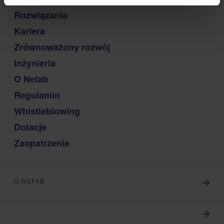
Rozwiązania
Kariera
Zrównoważony rozwój
Inżynieria
O Nefab
Regulamin
Whistleblowing
Dotacje
Zaopatrzenie
O NEFAB