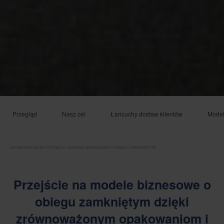
Przegląd
Nasz cel
Łańcuchy dostaw klientów
Model
ZRÓWNOWAŻONY ROZWÓJ
MODELE BIZNESOWE O OBIEGU ZAMKNIĘTYM
Przejście na modele biznesowe o
obiegu zamkniętym dzięki
zrównoważonym opakowaniom i