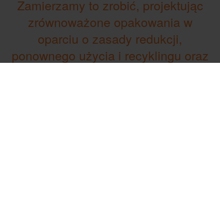
Zamierzamy to zrobić, projektując
zrównoważone opakowania w
oparciu o zasady redukcji,
ponownego użycia i recyklingu oraz
współpracując z kluczowymi
partnerami w zakresie przepływów
zwrotnych".
CHARLES DE MUIZON
DYREKTOR DS. ZRÓWNOWAŻONEGO ROZWOJU