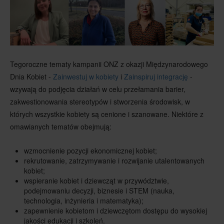
Tegoroczne tematy kampanii ONZ z okazji Międzynarodowego
Dnia Kobiet -
Zainwestuj w kobiety
i
Zainspiruj integrację
-
wzywają do podjęcia działań w celu przełamania barier,
zakwestionowania stereotypów i stworzenia środowisk, w
których wszystkie kobiety są cenione i szanowane. Niektóre z
omawianych tematów obejmują:
wzmocnienie pozycji ekonomicznej kobiet;
rekrutowanie, zatrzymywanie i rozwijanie utalentowanych
kobiet;
wspieranie kobiet i dziewcząt w przywództwie,
podejmowaniu decyzji, biznesie i STEM (nauka,
technologia, inżynieria i matematyka);
zapewnienie kobietom i dziewczętom dostępu do wysokiej
jakości edukacji i szkoleń.