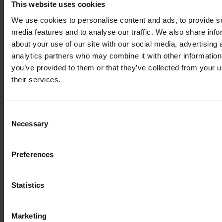
mówi. Zwraca również uwagę na to, że macierzyństwo powinno
This website uses cookies
być postrzegane jako mocna strona w miejscu pracy. Na
We use cookies to personalise content and ads, to provide s
przykład, jak bycie rodzicem może uczynić osobę silniejszą,
media features and to analyse our traffic. We also share info
bardziej asertywną, a także cieplejszym i bardziej opiekuńczym
about your use of our site with our social media, advertising 
pracownikiem i liderem. Ponadto mówi: "Pracodawcy powinni
analytics partners who may combine it with other information
tworzyć bezpieczne środowiska, w których pracownice mogą
you’ve provided to them or that they’ve collected from your u
odważnie mówić, jeśli doświadczają seksizmu".
their services.
Jako pracownik Nefab, Eszter mówi: "Nigdy przenigdy nie
doświadczyłem dyskryminacji w Nefab. Nefab zawsze dawał mi
Consent
poczucie, że jestem wystarczająca, moja opinia się liczy, a moja
Necessary
Selection
wiedza jest czymś, co należy cenić. Zachęcające jest również to,
że w Nefab na całym świecie jest wiele kobiet liderów".
Preferences
Statistics
Marketing