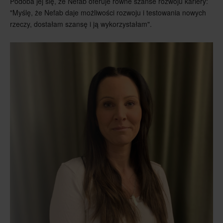
Podoba jej się, że Nefab oferuje równe szanse rozwoju kariery:
"Myślę, że Nefab daje możliwości rozwoju i testowania nowych
rzeczy, dostałam szansę i ją wykorzystałam".