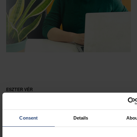
ESZTER VÉR
Inżynier ds. opakowań, Nefab Holandia
Dołączył do Nefab w 2020 roku
Dla Eszter inwestowanie w kobiety powinno oznaczać to samo,
Consent
Details
Abou
co inwestowanie w mężczyzn. "Byłoby miło doświadczyć
inwestowania w ludzi wszędzie - także bez względu na płeć",