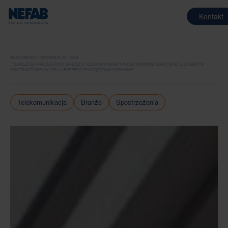
Kontakt
WIADOMOŚCI I INFORMACJE
2024
DLACZEGO PRODUCENCI SPRZĘTU TELEKOMUNIKACYJNEGO POWINNI KORZYSTAĆ Z LOGISTYKI
KONTRAKTOWEJ W CELU LEPSZEGO ZARZĄDZANIA ZAPASAMI?
Telekomunikacja
Branże
Spostrzeżenia