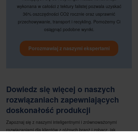
wykonana w całości z tektury falistej pozwala uzyskać
36% oszczędności CO2 rocznie oraz usprawnić
przechowywanie, transport i recykling. Pomożemy Ci
osiągnąć podobne wyniki.
Porozmawiaj z naszymi ekspertami
Dowiedz się więcej o naszych
rozwiązaniach zapewniających
doskonałość produkcji
Zapoznaj się z naszymi inteligentnymi i zrównoważonymi
rozwiązaniami dla klientów z różnych branż i zobacz, jak
pomagamy klientom osiągać ich cele finansowe i środowiskowe.