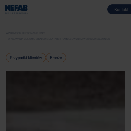
Kontakt
WIADOMOŚCI I INFORMACJE
2025
OPAKOWANIA MONOMATERIAŁOWE DLA TARCZ HAMULCOWYCH Z WŁÓKNA WĘGLOWEGO
Przypadki klientów
Branże