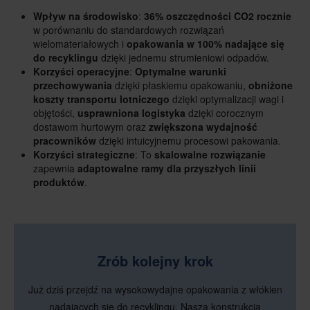
Wpływ na środowisko
:
36% oszczędności CO2 rocznie
w porównaniu do standardowych rozwiązań
wielomateriałowych i
opakowania w 100% nadające się
do recyklingu
dzięki jednemu strumieniowi odpadów.
Korzyści operacyjne
:
Optymalne warunki
przechowywania
dzięki płaskiemu opakowaniu,
obniżone
koszty transportu lotniczego
dzięki optymalizacji wagi i
objętości,
usprawniona logistyka
dzięki corocznym
dostawom hurtowym oraz
zwiększona wydajność
pracowników
dzięki intuicyjnemu procesowi pakowania.
Korzyści strategiczne
: To
skalowalne rozwiązanie
zapewnia
adaptowalne ramy dla przyszłych linii
produktów
.
Zrób kolejny krok
Już dziś przejdź na wysokowydajne opakowania z włókien
nadających się do recyklingu. Nasza konstrukcja