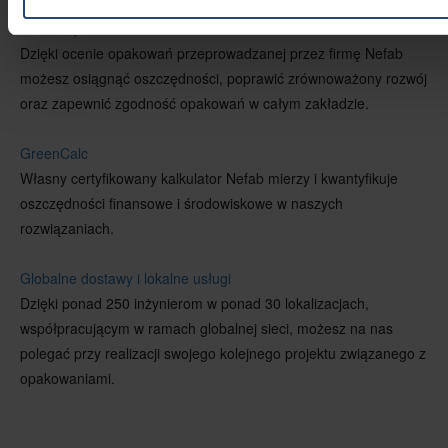
Ocena opakowań
Dzięki ocenie opakowań przeprowadzanej przez firmę Nefab
możesz osiągnąć oszczędności, poprawić zrównoważony rozwój
oraz zapewnić zgodność opakowań w całym zakładzie.
GreenCalc
Własny certyfikowany kalkulator Nefab mierzy i kwantyfikuje
oszczędności finansowe i środowiskowe w naszych
rozwiązaniach.
Globalne dostawy i lokalne usługi
Dzięki ponad 250 inżynierom w ponad 30 lokalizacjach,
współpracującym w ramach globalnej sieci, możesz na nas
polegać przy realizacji swojego kolejnego projektu związanego z
opakowaniami.