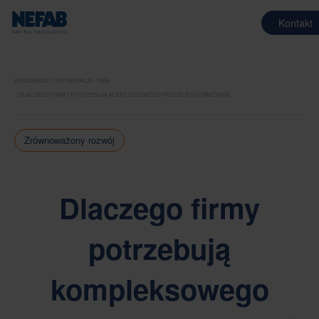
Kontakt
WIADOMOŚCI I INFORMACJE
2026
DLACZEGO FIRMY POTRZEBUJĄ KOMPLEKSOWEGO PRZEGLĄDU OPAKOWAŃ
Zrównoważony rozwój
Dlaczego firmy
potrzebują
kompleksowego