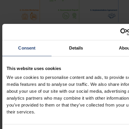
Wykorzystaj wiedzę o
opakowaniach w praktyce
Consent
Details
Abou
W obecnych warunkach panujących w łańcuchu dostaw firmy
potrzebują praktycznych rozwiązań pozwalających obniżyć
This website uses cookies
koszty, zwiększyć zrównoważony rozwój oraz zapewnić
We use cookies to personalise content and ads, to provide s
zgodność opakowań z przepisami.
media features and to analyse our traffic. We also share info
about your use of our site with our social media, advertising 
Wraz ze wzrostem presji w łańcuchu dostaw nie można już
analytics partners who may combine it with other information
traktować opakowań jako kwestii drugorzędnej. Systematyczny
you’ve provided to them or that they’ve collected from your u
przegląd opakowań jest często pierwszym krokiem w kierunku
their services.
zmniejszenia złożoności, poprawy wydajności operacyjnej oraz
opracowania strategii opakowaniowej, która będzie w stanie