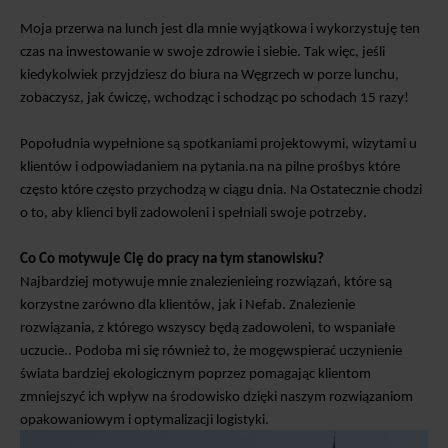
Moja przerwa na lunch jest dla mnie wyjątkowa i wykorzystuję ten
czas na inwestowanie w swoje zdrowie i siebie. Tak więc, jeśli
kiedykolwiek przyjdziesz do biura na Węgrzech w porze lunchu,
zobaczysz, jak ćwiczę, wchodząc i schodząc po schodach 15 razy
!
Popołudnia wypełnione są spotkaniami projektowymi, wizytami u
klientów i odpowiadaniem na pytania.
na
na pilne prośby
s
które
często
które często przychodzą w ciągu dnia.
Na
Ostatecznie chodzi
o to, aby klienci byli zadowoleni i spełniali swoje potrzeby.
Co
Co motywuje Cię do pracy na tym stanowisku?
Najbardziej motywuje mnie znalezienie
ing
rozwiązań, które
są
korzystne zarówno dla klientów, jak i Nefab.
Znalezienie
rozwiązania, z którego wszyscy będą zadowoleni, to wspaniałe
uczucie.
. Podoba mi się również to, że mogę
wspierać uczynienie
świata bardziej ekologicznym poprzez
pomagając klientom
zmniejszyć ich
wpływ na środowisko
dzięki naszym rozwiązaniom
opakowaniowym i optymalizacji logistyki.