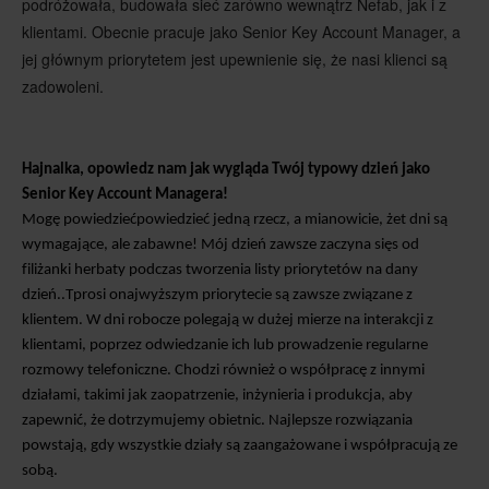
podróżowała, budowała sieć zarówno wewnątrz Nefab, jak i z
klientami. Obecnie pracuje jako Senior Key Account Manager, a
jej głównym priorytetem jest upewnienie się, że nasi klienci są
zadowoleni.
Hajnalka, opowiedz nam jak wygląda Twój typowy dzień jako
Senior Key Account Managera!
Mogę powiedzieć
powiedzieć jedną rzecz, a mianowicie, że
t
dni są
wymagające, ale zabawne! Mój dzień zawsze zaczyna się
s
od
filiżanki herbaty podczas tworzenia listy priorytetów na dany
dzień.
.
T
prosi o
najwyższym priorytecie
są
zawsze związane z
klientem
.
W
dni robocze
polegają w dużej mierze na interakcji z
klientami, poprzez odwiedzanie ich lub
prowadzenie
regularne
rozmowy telefoniczne.
Chodzi również o współpracę z innymi
działami, takimi jak zaopatrzenie, inżynieria i produkcja, aby
zapewnić, że dotrzymujemy obietnic. Najlepsze rozwiązania
powstają, gdy wszystkie działy są zaangażowane i współpracują ze
sobą.