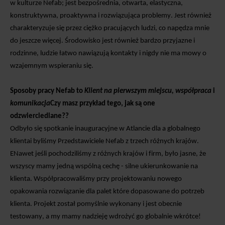
w kulturze Nefab; jest bezpośrednia, otwarta, elastyczna,
konstruktywna, proaktywna i rozwiązująca problemy.
Jest również
charakteryzuje się
przez ciężko pracujących ludzi,
co napędza mnie
do jeszcze
więcej
.
Środowisko jest również bardzo przyjazne i
rodzinne, ludzie łatwo nawiązują kontakty i nigdy nie ma mowy o
wzajemnym wspieraniu się.
Sposoby pracy Nefab to
Klient na pierwszym miejscu, współpraca
i
komunikacja
Czy masz przykład tego, jak są one
odzwierciedlane?
?
Odbyło się spotkanie inauguracyjne
w Atlancie
dla
a
globalnego
klienta
i byliśmy
Przedstawiciele Nefab z trzech różnych krajów
.
E
Nawet jeśli pochodziliśmy z różnych
krajów i firm,
było jasne, że
wszyscy mamy jedną wspólną cechę - silne ukierunkowanie na
klienta. Współpracowaliśmy przy projektowaniu nowego
opakowania
rozwiązanie
dla palet
które
dopasowane do potrzeb
klienta.
Projekt został pomyślnie wykonany i jest obecnie
testowany, a my
mamy nadzieję wdrożyć go globalnie
wkrótce
!