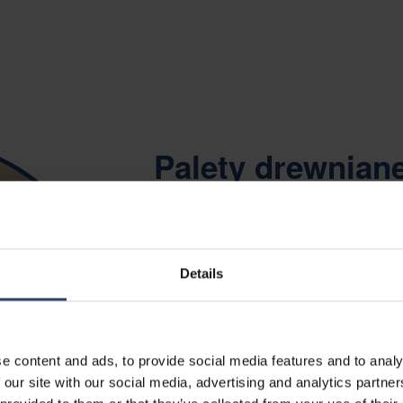
Palety drewnian
Drewno od dziesięcioleci jest podsta
palet wykorzystywanych do transportu t
Details
wytrzymałe, opłacalne i łatwo dostępn
używane do eksportu przesyłek, jeśli 
15, co czyni je nieocenionym toware
transportowym.
e content and ads, to provide social media features and to analy
 our site with our social media, advertising and analytics partn