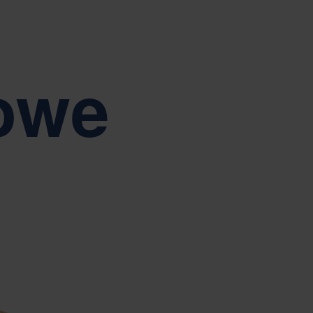
odmiotowienie.
Tiếng Việt
Deutsch
Svenska
Suomi
Español
Eesti
owe
Slovenčina
Nederlands