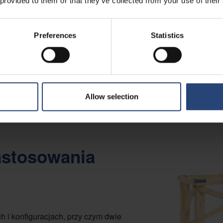
 provided to them or that they’ve collected from your use of their
Preferences
Statistics
Allow selection
astosowania
 i konfiguracjach, przy czym dwie