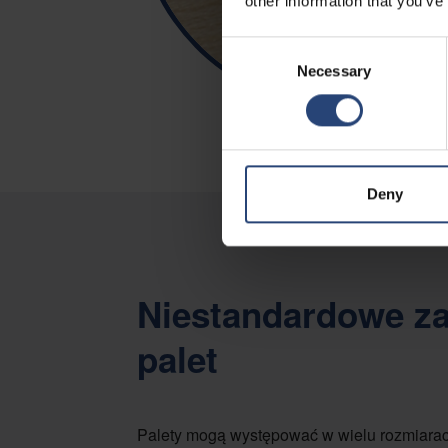
other information that you’ve
Consent
Necessary
Selection
Deny
Niestandardowe z
palet
Palety mogą występować w wielu rozmiarach