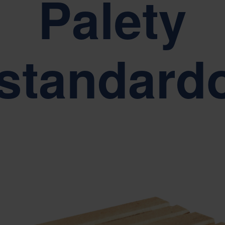
Palety
 naszymi podstawowymi wartościami, takimi jak prostota, szacunek i up
estandard
RAPORTY, ZARZĄDZANIE I ZGODNOŚĆ
Zrównoważony rozwój leży u podstaw ładu korporacyjnego Nefab