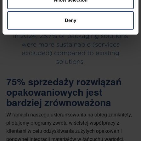
Deny
75% sprzedaży rozwiązań
opakowaniowych jest
bardziej zrównoważona
W ramach naszego ukierunkowania na obieg zamknięty,
pilotujemy programy zwrotu w ścisłej współpracy z
klientami w celu odzyskiwania zużytych opakowań i
ponownej integracji materiałów w łańcuchu wartości,