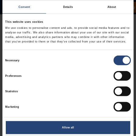
Pobierz
Oświadczenie CEO
Obszary tematyczne
Przypadki klientów
Consent
Details
About
This website uses cookies
We use cookies to personalise content and ads, to provide social media features and to
analyse our traffic. We also share information about your use of our site with our social
media, advertising and analytics partners who may combine it with other information
that you’ve provided to them or that they’ve collected from your use of their services.
Każdy łańcuch
Consent
Necessary
Selection
dostaw potrzebuje
Preferences
ludzkiego
Statistics
podejścia
Marketing
W 2025 roku firma Nefab z powodzeniem sprostała
zmieniającym się wymaganiom klientów oraz złożonej
Allow all
sytuacji geopolitycznej. Postęp ten był możliwy dzięki