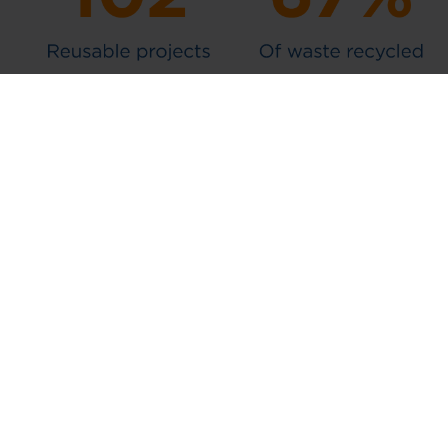
Ożyw ten cel
„Bring the Purpose to Life” to globalna inicjatywa
społeczna, która została uruchomiona w 2024 roku w
celu podnoszenia świadomości na temat zmian
klimatycznych i zrównoważonego rozwoju w całej firmie
Nefab. Inicjatywa ta była realizowana poprzez warsztaty
Climate Fresk, a ponad 120 przeszkolonych menedżerów