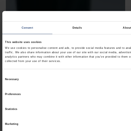
Consent
Details
Abou
This website uses cookies
We use cookies to personalise content and ads, to provide social media features and to ana
traffic. We also share information about your use of our site with our social media, advertis
analytics partners who may combine it with other information that you’ve provided to them o
collected from your use of their services.
Consent
Necessary
Selection
Preferences
Statistics
Marketing