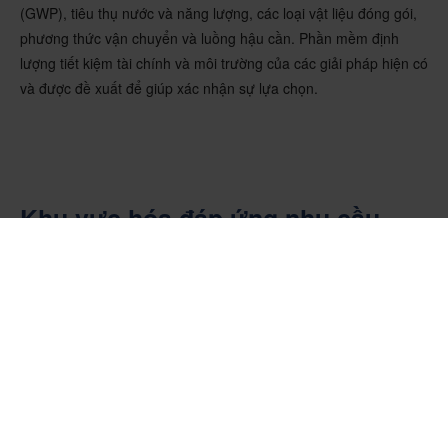
(GWP), tiêu thụ nước và năng lượng, các loại vật liệu đóng gói,
phương thức vận chuyển và luồng hậu cần. Phần mềm định
lượng tiết kiệm tài chính và môi trường của các giải pháp hiện có
và được đề xuất để giúp xác nhận sự lựa chọn.
Khu vực hóa đáp ứng nhu cầu
giảm chi phí
Những bất ổn dai dẳng liên quan đến triển vọng kinh tế là một
chủ đề nhất quán trong suốt những năm qua. Với hoạt động
kinh tế toàn cầu chậm lại, điều kiện tài chính thắt chặt và căng
thẳng địa chính trị leo thang, người ta dự đoán rằng phần lớn sự
biến động sẽ tiếp tục trong những năm tới. Trong hoàn cảnh
như vậy, các công ty đang chú ý hơn đến chi phí. Khu vực hóa
là một cách để quản lý cũi nhưng cũng phản ứng nhanh chóng