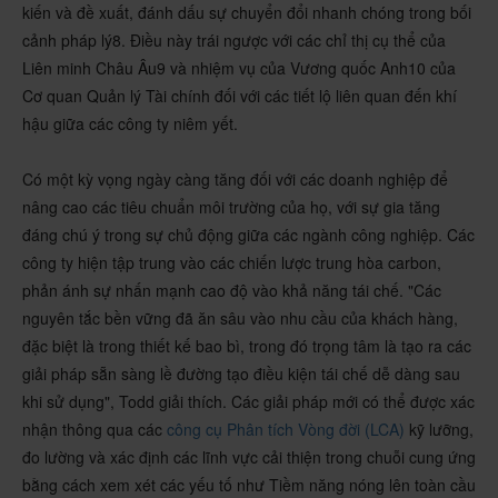
kiến và đề xuất, đánh dấu sự chuyển đổi nhanh chóng trong bối
cảnh pháp lý8. Điều này trái ngược với các chỉ thị cụ thể của
Liên minh Châu Âu9 và nhiệm vụ của Vương quốc Anh10 của
Cơ quan Quản lý Tài chính đối với các tiết lộ liên quan đến khí
hậu giữa các công ty niêm yết.
Có một kỳ vọng ngày càng tăng đối với các doanh nghiệp để
nâng cao các tiêu chuẩn môi trường của họ, với sự gia tăng
đáng chú ý trong sự chủ động giữa các ngành công nghiệp. Các
công ty hiện tập trung vào các chiến lược trung hòa carbon,
phản ánh sự nhấn mạnh cao độ vào khả năng tái chế. "Các
nguyên tắc bền vững đã ăn sâu vào nhu cầu của khách hàng,
đặc biệt là trong thiết kế bao bì, trong đó trọng tâm là tạo ra các
giải pháp sẵn sàng lề đường tạo điều kiện tái chế dễ dàng sau
khi sử dụng", Todd giải thích. Các giải pháp mới có thể được xác
nhận thông qua các
công cụ Phân tích Vòng đời (LCA)
kỹ lưỡng,
đo lường và xác định các lĩnh vực cải thiện trong chuỗi cung ứng
bằng cách xem xét các yếu tố như Tiềm năng nóng lên toàn cầu