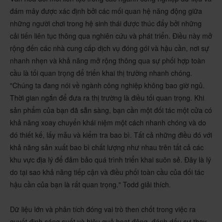
đám mây được xác định bởi các mối quan hệ năng động giữa
những người chơi trong hệ sinh thái được thúc đẩy bởi những
cải tiến liên tục thông qua nghiên cứu và phát triển. Điều này mở
rộng đến các nhà cung cấp dịch vụ đóng gói và hậu cần, nơi sự
nhanh nhẹn và khả năng mở rộng thông qua sự phối hợp toàn
cầu là tối quan trọng để triển khai thị trường nhanh chóng.
"Chúng ta đang nói về ngành công nghiệp không bao giờ ngủ.
Thời gian ngắn để đưa ra thị trường là điều tối quan trọng. Khi
sản phẩm của bạn đã sẵn sàng, bạn cần một đối tác một cửa có
khả năng xoay chuyển khái niệm một cách nhanh chóng và do
đó thiết kế, lấy mẫu và kiểm tra bao bì. Tất cả những điều đó với
khả năng sản xuất bao bì chất lượng như nhau trên tất cả các
khu vực địa lý để đảm bảo quá trình triển khai suôn sẻ. Đây là lý
do tại sao khả năng tiếp cận và điều phối toàn cầu của đối tác
hậu cần của bạn là rất quan trọng." Todd giải thích.
Dữ liệu lớn và phân tích đóng vai trò then chốt trong việc ra
quyết định sáng suốt và hiệu quả hoạt động, đánh dấu sự thay