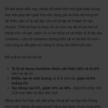
Để đạt được điều này, Nefab đã phát triển một giải pháp thùng
nhẹ hơn giúp đơn giản hóa việc đóng gói và tháo dỡ trong khi
cải thiện việc xử lý vật liệu, lưu trữ và lập kế hoạch tải vận
chuyển. Thiết kế bao bì được tối ưu hóa này đã tối đa hóa số
lượng trên mỗi gói, giảm rủi ro hư hỏng và cải thiện tỷ lệ lấp đầy
container—cho cả container đường biển và xe tải khô 53 feet—
cuối cùng là cắt giảm số lượng lô hàng cần thiết mỗi năm.
Kết quả tự nói lên tất cả:
Tỷ lệ sử dụng container được cải thiện 20% và 22,5%
trên hai dự án
Khiếu nại về chất lượng
và tỷ lệ phế liệu
giảm từ 8%
xuống 0%
Tác động của CO₂ giảm 16% và 38%
, dựa trên phân tích
LCA toàn diện từ đầu đến cuối
Bằng cách tích hợp các giải pháp đóng gói và hậu cần thông
minh hơn, Nefab đã giúp khách hàng đạt được chuỗi cung ứng