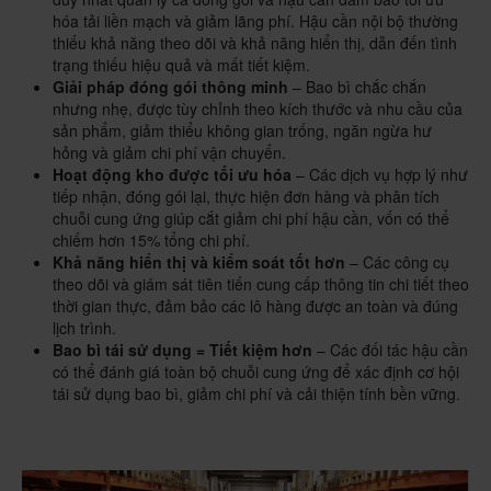
hóa tải liền mạch và giảm lãng phí. Hậu cần nội bộ thường
thiếu khả năng theo dõi và khả năng hiển thị, dẫn đến tình
trạng thiếu hiệu quả và mất tiết kiệm.
Giải pháp đóng gói thông minh
– Bao bì chắc chắn
nhưng nhẹ, được tùy chỉnh theo kích thước và nhu cầu của
sản phẩm, giảm thiểu không gian trống, ngăn ngừa hư
hỏng và giảm chi phí vận chuyển.
Hoạt động kho được tối ưu hóa
– Các dịch vụ hợp lý như
tiếp nhận, đóng gói lại, thực hiện đơn hàng và phân tích
chuỗi cung ứng giúp cắt giảm chi phí hậu cần, vốn có thể
chiếm hơn 15% tổng chi phí.
Khả năng hiển thị và kiểm soát tốt hơn
– Các công cụ
theo dõi và giám sát tiên tiến cung cấp thông tin chi tiết theo
thời gian thực, đảm bảo các lô hàng được an toàn và đúng
lịch trình.
Bao bì tái sử dụng = Tiết kiệm hơn
– Các đối tác hậu cần
có thể đánh giá toàn bộ chuỗi cung ứng để xác định cơ hội
tái sử dụng bao bì, giảm chi phí và cải thiện tính bền vững.