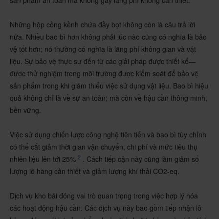
sản phẩm an toàn mà không gây lãng phí không cần thiết. ​​
​​​​​​Những hộp cồng kềnh chứa đầy bọt không còn là câu trả lời
nữa. Nhiều bao bì hơn không phải lúc nào cũng có nghĩa là bảo
vệ tốt hơn; nó thường có nghĩa là lãng phí không gian và vật
liệu. Sự bảo vệ thực sự đến từ các giải pháp được thiết kế—
được thử nghiệm trong môi trường được kiểm soát để bảo vệ
sản phẩm trong khi giảm thiểu việc sử dụng vật liệu. Bao bì hiệu
quả không chỉ là về sự an toàn; mà còn về hậu cần thông minh,
bền vững.​​
Việc sử dụng chiến lược công nghệ tiên tiến và bao bì tùy chỉnh
có thể cắt giảm thời gian vận chuyển, chi phí và mức tiêu thụ
2
nhiên liệu lên tới 25%
. Cách tiếp cận này cũng làm giảm số
lượng lô hàng cần thiết và giảm lượng khí thải CO2-eq.
Dịch vụ kho bãi đóng vai trò quan trọng trong việc hợp lý hóa
các hoạt động hậu cần. Các dịch vụ này bao gồm tiếp nhận lô