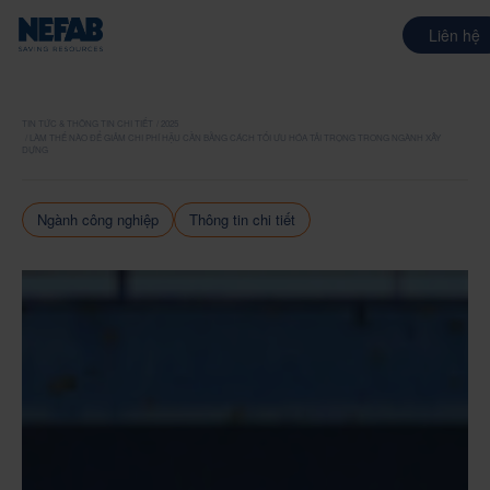
Liên hệ
TIN TỨC & THÔNG TIN CHI TIẾT
2025
LÀM THẾ NÀO ĐỂ GIẢM CHI PHÍ HẬU CẦN BẰNG CÁCH TỐI ƯU HÓA TẢI TRỌNG TRONG NGÀNH XÂY
DỰNG
Ngành công nghiệp
Thông tin chi tiết