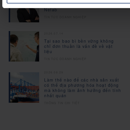
Thay đổi đối với Hội đồng quản trị
Nefab
TIN TỨC DOANH NGHIỆP
2026.07.14
Tại sao bao bì bền vững không
chỉ đơn thuần là vấn đề về vật
liệu
TIN TỨC DOANH NGHIỆP
2026.06.29
Làm thế nào để các nhà sản xuất
có thể địa phương hóa hoạt động
mà không làm ảnh hưởng đến tính
nhất quán
THÔNG TIN CHI TIẾT