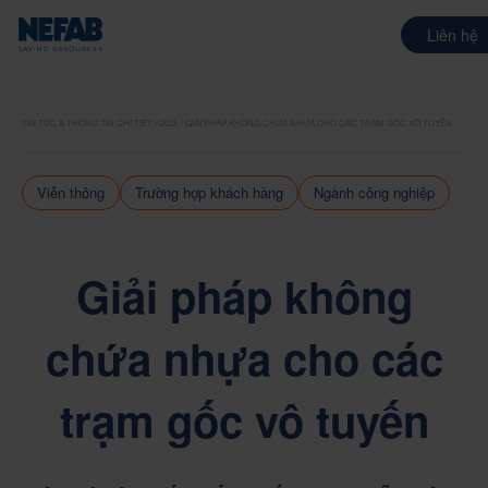
Liên hệ
TIN TỨC & THÔNG TIN CHI TIẾT
2025
GIẢI PHÁP KHÔNG CHỨA NHỰA CHO CÁC TRẠM GỐC VÔ TUYẾN
Viễn thông
Trường hợp khách hàng
Ngành công nghiệp
Giải pháp không
chứa nhựa cho các
trạm gốc vô tuyến