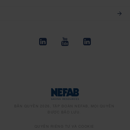
BẢN QUYỀN 2026, TẬP ĐOÀN NEFAB, MỌI QUYỀN
ĐƯỢC BẢO LƯU.
QUYỀN RIÊNG TƯ VÀ COOKIE