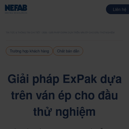
Liên hệ
TIN TỨC & THÔNG TIN CHI TIẾT
2026
GIẢI PHÁP EXPAK DỰA TRÊN VÁN ÉP CHO ĐẦU THỬ NGHIỆM
Trường hợp khách hàng
Chất bán dẫn
Giải pháp ExPak dựa
trên ván ép cho đầu
thử nghiệm