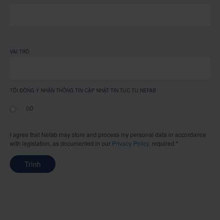
VAI TRÒ
TÔI ĐỒNG Ý NHẬN THÔNG TIN CẬP NHẬT TIN TỨC TỪ NEFAB
CÓ
I agree that Nefab may store and process my personal data in accordance
with legislation, as documented in our
Privacy Policy
. required *
Trình