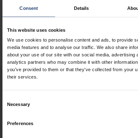
cầu và dịch vụ địa phương trên toàn thế giới cho các công ty
trong các ngành như Viễn thông, Truyền dữ liệu, Bán dẫn, Năng
Consent
Details
Abou
lượng, Thiết bị y tế, Khai thác mỏ & Xây dựng, và Pin lithium-ion
& Xe điện. Tập đoàn Nefab có gần 5200 nhân viên trải rộng
This website uses cookies
khắp 39 quốc gia, với doanh thu hàng năm là 966 triệu USD.
Chủ sở hữu là gia đình Nordgren/Pihl và FAM AB, một công ty
We use cookies to personalise content and ads, to provide s
cổ phần tư nhân thuộc Hệ sinh thái Wallenberg.
media features and to analyse our traffic. We also share info
about your use of our site with our social media, advertising 
analytics partners who may combine it with other information
you’ve provided to them or that they’ve collected from your u
their services.
TIN TỨC & THÔNG TIN CHI TIẾT MỚI NHẤT CỦA CHÚNG TÔI
Consent
Necessary
Selection
2026.07.30
Thay đổi đối với Hội đồng quản trị
Nefab
Preferences
TIN TỨC DOANH NGHIỆP