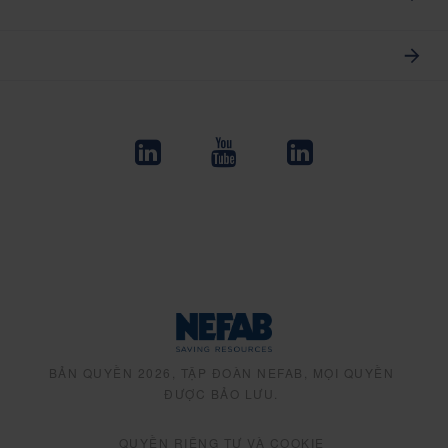
BẢN QUYỀN 2026, TẬP ĐOÀN NEFAB, MỌI QUYỀN
ĐƯỢC BẢO LƯU.
QUYỀN RIÊNG TƯ VÀ COOKIE