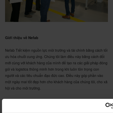
Giới thiệu về Nefab
Nefab Tiết kiệm nguồn lực môi trường và tài chính bằng cách tối
ưu hóa chuỗi cung ứng. Chúng tôi làm điều này bằng cách đổi
mới cùng với khách hàng của mình để tạo ra các giải pháp đóng
gói và logistics thông minh hơn trong khi luôn tôn trọng con
người và các tiêu chuẩn đạo đức cao. Điều này góp phần vào
một ngày mai tốt đẹp hơn cho khách hàng của chúng tôi, cho xã
hội và cho môi trường.
Với hơn 75 năm kinh nghiệm kết hợp với năng lực và sự hiện
diện tại hơn 39 quốc gia, chúng tôi cung cấp các giải pháp toàn