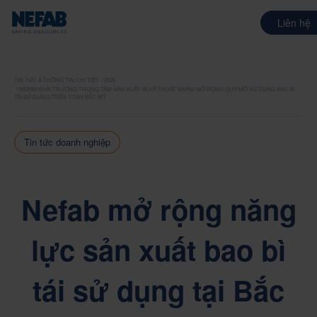
Liên hệ
TIN TỨC & THÔNG TIN CHI TIẾT
2026
NEFAB KHAI TRƯƠNG TRUNG TÂM SẢN XUẤT VÀ KỸ THUẬT NHẰM MỞ RỘNG QUY MÔ SỬ DỤNG BAO BÌ
TÁI SỬ DỤNG TRÊN TOÀN BẮC MỸ
Tin tức doanh nghiệp
Nefab mở rộng năng
lực sản xuất bao bì
tái sử dụng tại Bắc