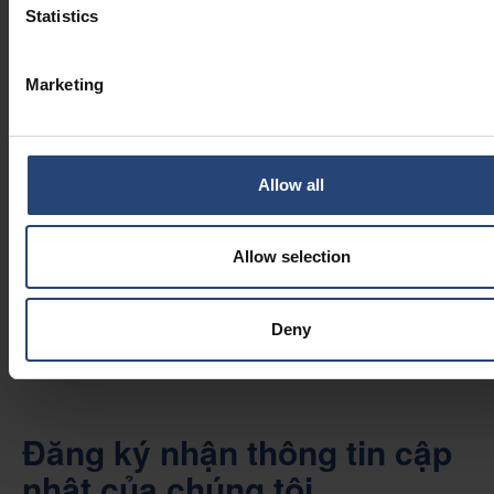
Statistics
2026.07.14
Tại sao bao bì bền vững không
chỉ đơn thuần là vấn đề về vật
Marketing
liệu
TIN TỨC DOANH NGHIỆP
2026.06.29
Allow all
Làm thế nào để các nhà sản xuất
có thể địa phương hóa hoạt động
mà không làm ảnh hưởng đến tính
Allow selection
nhất quán
THÔNG TIN CHI TIẾT
Deny
Đăng ký nhận thông tin cập
nhật của chúng tôi