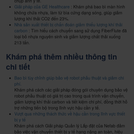
chụp ảnh y tế.
Giải pháp của GE Healthcare
: Khám phá bao bì màn hình
không chứa nhựa, làm từ bìa cứng dạng sóng, giúp giảm
lượng khí thải CO2 đến 23%.
Nhà sản xuất thiết bị chẩn đoán giảm thiểu lượng khí thải
carbon
: Tìm hiểu cách chuyển sang sử dụng FiberFlute đã
loại bỏ nhựa nguyên sinh và giảm lượng chất thải xuống
213 tấn.
Khám phá thêm nhiều thông tin
chi tiết
Bao bì tùy chỉnh giúp bảo vệ robot phẫu thuật và giảm chi
phí.
Khám phá cách các giải pháp đóng gói chuyên dụng bảo vệ
robot phẫu thuật có giá trị cao trong quá trình vận chuyển,
giảm lượng khí thải carbon và tiết kiệm chi phí, đồng thời hỗ
trợ những tiến bộ trong lĩnh vực hậu cần y tế.
Vượt qua những thách thức về hậu cần trong lĩnh vực thiết
bị y tế
Khám phá cách Giải pháp Quản lý Lắp đặt của Nefab đảm
bảo việc vận chuyển thiết bị y tế hạng nặng an toàn, hiệu