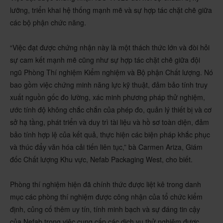
lưỡng, triển khai hệ thống mạnh mẽ và sự hợp tác chặt chẽ giữa
các bộ phận chức năng.
“Việc đạt được chứng nhận này là một thách thức lớn và đòi hỏi
sự cam kết mạnh mẽ cũng như sự hợp tác chặt chẽ giữa đội
ngũ Phòng Thí nghiệm Kiểm nghiệm và Bộ phận Chất lượng. Nó
bao gồm việc chứng minh năng lực kỹ thuật, đảm bảo tính truy
xuất nguồn gốc đo lường, xác minh phương pháp thử nghiệm,
ước tính độ không chắc chắn của phép đo, quản lý thiết bị và cơ
sở hạ tầng, phát triển và duy trì tài liệu và hồ sơ toàn diện, đảm
bảo tính hợp lệ của kết quả, thực hiện các biện pháp khắc phục
và thúc đẩy văn hóa cải tiến liên tục,” bà Carmen Ariza, Giám
đốc Chất lượng Khu vực, Nefab Packaging West, cho biết.
Phòng thí nghiệm hiện đã chính thức được liệt kê trong danh
mục các phòng thí nghiệm được công nhận của tổ chức kiểm
định, củng cố thêm
uy tín, tính minh bạch và sự đáng tin cậy
của Nefab
trong việc cung cấp các dịch vụ thử nghiệm được