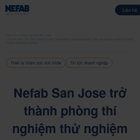
Liên hệ
TIN TỨC & THÔNG TIN CHI TIẾT
2026
NEFAB SAN JOSE TRỞ THÀNH PHÒNG THÍ NGHIỆM THỬ NGHIỆM ĐẦU TIÊN ĐẠT CHỨNG NHẬN ISO 17025
TRONG TẬP ĐOÀN NEFAB.
Thiết bị chăm sóc sức khỏe
Tin tức doanh nghiệp
Nefab San Jose trở
thành phòng thí
nghiệm thử nghiệm