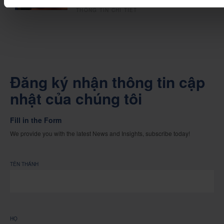
THÔNG TIN CHI TIẾT
Đăng ký nhận thông tin cập
nhật của chúng tôi
Fill in the Form
We provide you with the latest News and Insights, subscribe today!
TÊN THÁNH
HỌ