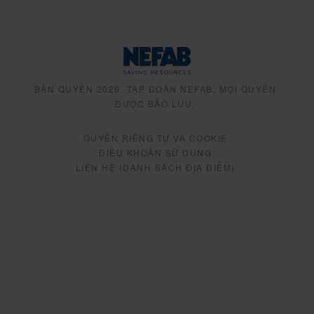
BẢN QUYỀN 2026, TẬP ĐOÀN NEFAB, MỌI QUYỀN
ĐƯỢC BẢO LƯU.
QUYỀN RIÊNG TƯ VÀ COOKIE
ĐIỀU KHOẢN SỬ DỤNG
LIÊN HỆ (DANH SÁCH ĐỊA ĐIỂM)