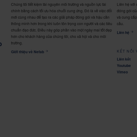
Chúng tôi tiết kiệm tài nguyên môi trường và nguồn lực tài
Liên hệ với 
chính bằng cách tối ưu hóa chuỗi cung ứng. Đó là về việc đổi
đóng gói của
mới cùng nhau để tạo ra các giải pháp đóng gói và hậu cần
và cung cấp
thông minh hơn trong khi luôn tôn trọng con người và các tiêu
cầu.
chuẩn đạo đức. Điều này góp phần vào một ngày mai tốt đẹp
Liên hệ
hơn cho khách hàng của chúng tôi, cho xã hội và cho môi
b
trường.
KẾT NỐI 
Giới thiệu về Nefab
Liên kết
Youtube
Vimeo