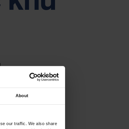
 là trọng tâm của quản trị doanh nghiệp Nefab
Tiếng Việt
Deutsch
Svenska
Suomi
Español
Eesti
Slovenčina
Nederlands
i
About
se our traffic. We also share