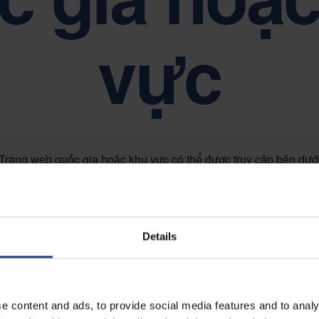
g tôi về Đơn giản, Tôn trọng và Trao quyền
Tính bền vững
vực
Trang web quốc gia hoặc khu vực có thể được truy cập bên dướ
Details
e content and ads, to provide social media features and to analy