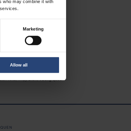
ers who may combine it with
 services.
Marketing
Allow all
y Ban Nha, Thụy Điển, Vương quốc
 QUEN