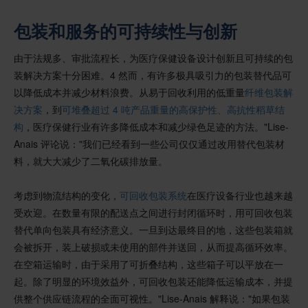
包装和服务的可持续性与创新
由于法规多、审批流程长，为医疗保健设备设计创新且可持续的包
装解决方案十分困难。4 然而，有许多极具吸引力的包装替代品可
以降低成本并减少材料浪费。从易于回收利用的低重量
纤维包装解
决方案
，到
可堆叠超过 4 吨产品重量的高保护性、高抗性稻草结
构
，医疗保健行业有许多降低成本和减少绿色足迹的方法。"Lise-
Anais 评论说："我们已经看到一些公司仅仅通过改用替代包装材
料，就大大减少了二氧化碳排放量。
考虑到物流结构的变化，
可回收包装系统
在医疗设备行业也越来越
受欢迎。在数量有限的配送点之间进行封闭循环时，用可回收包装
替代单向包装具有经济意义。一旦到达最终目的地，这些包装箱就
会被拆开，装上破损或未使用的部件并送回，从而提高循环效率。
在空箱运输时，由于采用了可折叠结构，这些箱子可以平放在一
起。除了明显的环境效益外，可回收包装还能降低运输成本，并提
供整个供应链流程的全面可视性。"Lise-Anais 解释说："如果包装