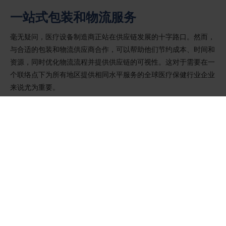
一站式包装和物流服务
毫无疑问，医疗设备制造商正站在供应链发展的十字路口。然而，
与合适的包装和物流供应商合作，可以帮助他们节约成本、时间和
资源，同时优化物流流程并提供供应链的可视性。这对于需要在一
个联络点下为所有地区提供相同水平服务的全球医疗保健行业企业
来说尤为重要。
"医疗保健制造业目前正处于高速运转阶段。安全运输医疗设备的
复杂性和重要性对挽救生命至关重要，因此制造商需要可靠、以质
量为导向的可持续包装解决方案和物流服务。Lise-Anais 总结
道："向更加灵活、数字化和循环型供应链发展是一项挑战，但如
果所有利益相关者通力合作，就能实现这一目标。
我们通过优化供应链节约资源，致力于更美好的明天。
想了解更多信息？