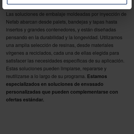
inyección personalizados de Nefab
Las soluciones de embalaje moldeadas por inyección de
Nefab abarcan desde palets, bandejas y tapas hasta
insertos y grandes contenedores, y están diseñadas
pensando en la durabilidad y la longevidad. Utilizamos
una amplia selección de resinas, desde materiales
vírgenes a reciclados, cada una de ellas elegida para
satisfacer las necesidades específicas de su aplicación.
Estas soluciones pueden limpiarse, repararse y
reutilizarse a lo largo de su programa.
Estamos
especializados en soluciones de envasado
personalizadas que pueden complementarse con
ofertas estándar.