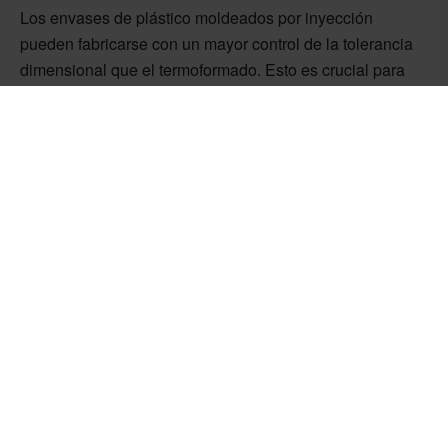
Los envases de plástico moldeados por inyección
pueden fabricarse con un mayor control de la tolerancia
dimensional que el termoformado. Esto es crucial para
los láseres, sensores y pinzas durante la manipulación
automática.
...en grandes volúmenes:
Para las empresas que desean producir cantidades
medianas o grandes, el moldeo por inyección es una
solución rentable gracias a su capacidad para gestionar
eficazmente la producción de grandes volúmenes.
...de formas complejas:
Los envases de plástico moldeados por inyección
pueden diseñarse con formas más complejas que las
soluciones termoformadas, lo que garantiza una
protección óptima adaptada a las necesidades