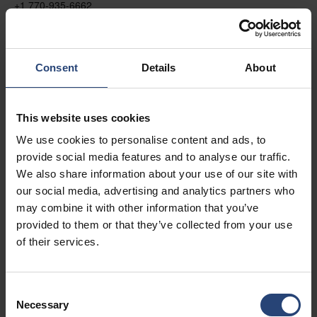
+1 770-935-6662
Mostrar en el mapa
Contacto
Consent
Details
About
USA - Nefab Packaging North LLC -
This website uses cookies
Illinois
We use cookies to personalise content and ads, to
1539 Hunter Rd
provide social media features and to analyse our traffic.
Hanover Park, IL 60133
We also share information about your use of our site with
our social media, advertising and analytics partners who
+1 630-451-5345 x50103
may combine it with other information that you’ve
Mostrar en el mapa
provided to them or that they’ve collected from your use
of their services.
Contacto
Consent
USA - Nefab Packaging North LLC -
Necessary
Selection
Massachusetts