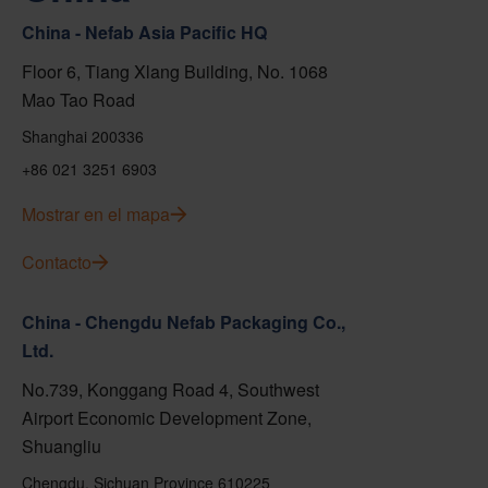
China - Nefab Asia Pacific HQ
Floor 6, Tiang Xlang Building, No. 1068
Mao Tao Road
Shanghai 200336
+86 021 3251 6903
Mostrar en el mapa
Contacto
China - Chengdu Nefab Packaging Co.,
Ltd.
No.739, Konggang Road 4, Southwest
Airport Economic Development Zone,
Shuangliu
Chengdu, Sichuan Province 610225