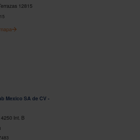
 Terrazas 12815
15
l mapa
ab Mexico SA de CV -
 4250 Int. B
8
7483