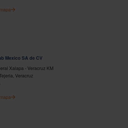
l mapa
fab Mexico SA de CV
eral Xalapa - Veracruz KM
Tejeria, Veracruz
7
l mapa