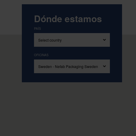
Impulsad
Dónde estamos
PAÍS
I
L
OFICINAS