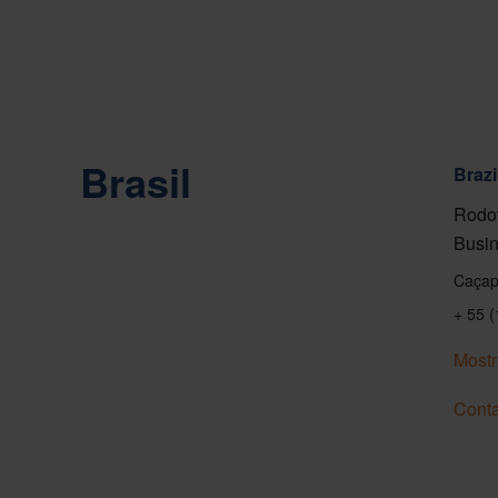
Brasil
Brazi
Rodov
Busin
Caçap
+ 55 
Mostr
Conta