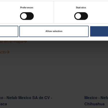
Preferences
Statistics
 - Nefab Chile S.A.
o Cortafuego S/N, Lote A.
del Mar 2520000
Allow selection
ar en el mapa
cto
o - Nefab Mexico SA de CV -
Mexico - Nef
aca
Chihuahua