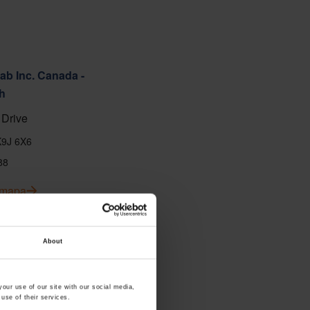
ab Inc. Canada -
h
Drive
K9J 6X6
88
l mapa
About
our use of our site with our social media,
use of their services.