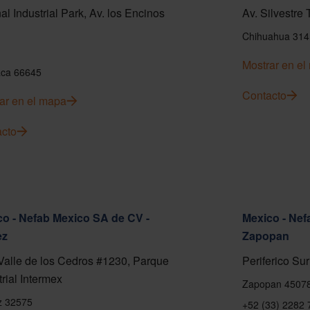
al Industrial Park, Av. los Encinos
Av. Silvestre
Chihuahua 314
Mostrar en e
ca 66645
Contacto
ar en el mapa
cto
o - Nefab Mexico SA de CV -
Mexico - Nef
ez
Zapopan
Valle de los Cedros #1230, Parque
Periferico Sur
trial Intermex
Zapopan 4507
z 32575
+52 (33) 2282 