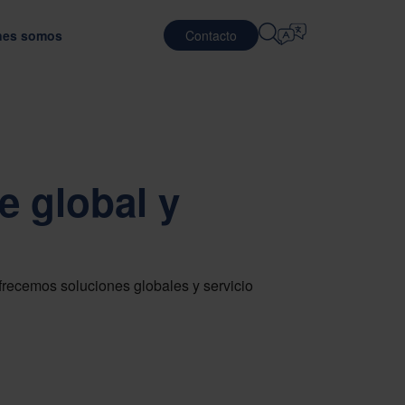
nes somos
Contacto
Seleccionar Idioma
ERAS PROFESIONALES
SERVICIOS LOGÍSTICOS
S
LE
DEFENSA
English
中文 (简体)
ndo la eficiencia del transporte
 el material óptimo embalaje
jar en Nefab
Logística contractual
e global y
Română
Dansk
balaje
cenos
Servicios de embalado
中文 (繁體)
Português
n GreenCalc
ama global de prácticas
Servicios de pooling
Čeština
Polski
RO
unidades de empleo
SEMICONDUCTORES
 en embalaje
uación de proveedores
recemos soluciones globales y servicio
Français (Canada)
Norsk
Français
Lietuvių
Português Brasileiro
한국어
Español (América Latina)
Italiano