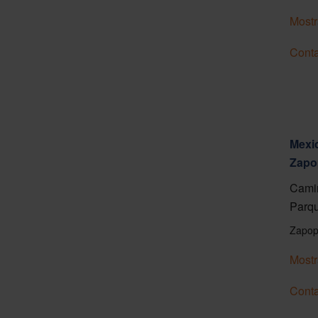
Mostr
Conta
Mexic
Zapo
Camin
Parqu
Zapop
Mostr
Conta