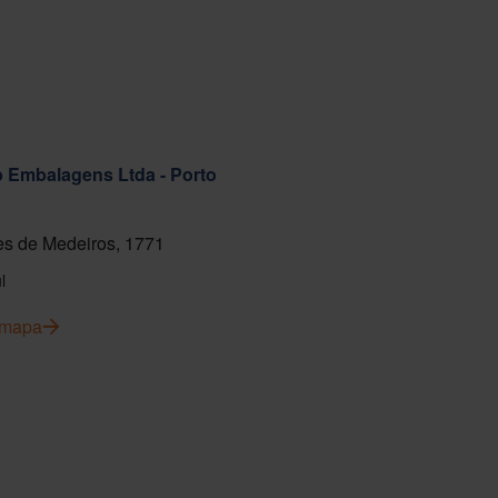
ab Embalagens Ltda - Porto
s de Medeiros, 1771
l
l mapa