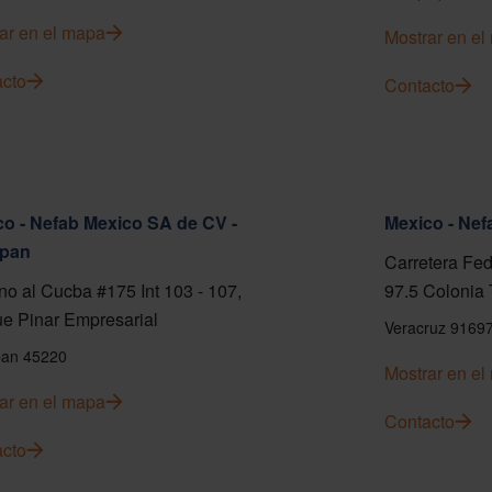
ar en el mapa
Mostrar en e
cto
Contacto
o - Nefab Mexico SA de CV -
Mexico - Ne
pan
Carretera Fed
o al Cucba #175 Int 103 - 107,
97.5 Colonia 
e Pinar Empresarial
Veracruz 9169
an 45220
Mostrar en e
ar en el mapa
Contacto
cto