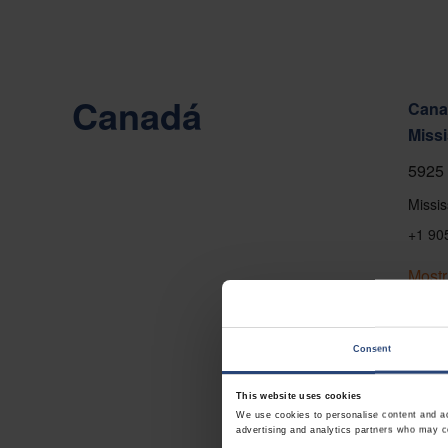
Canadá
Canad
Miss
5925 
Missi
+1 90
Mostr
Conta
Consent
This website uses cookies
We use cookies to personalise content and ads
advertising and analytics partners who may co