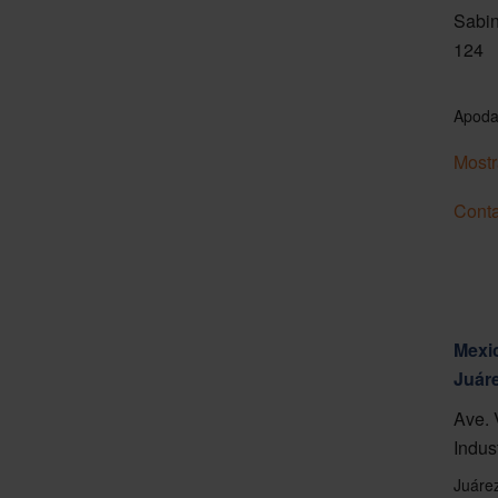
Sabin
124
Apoda
Mostr
Conta
Mexic
Juár
Ave. 
Indus
Juáre