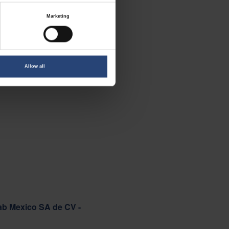
Marketing
Allow all
ab Mexico SA de CV -