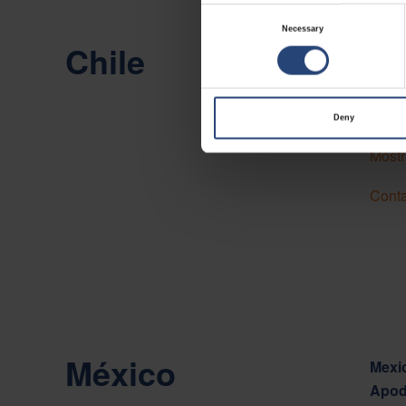
Consent
Necessary
Selection
Chile
Chile
Camin
Viña 
Deny
Mostr
Conta
México
Mexic
Apod