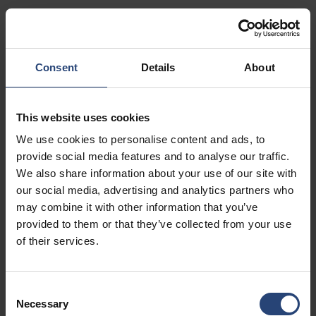
7405 Graham Road, Bldg A
Fairburn, GA 30213
+1 770-935-6662
Consent
Details
About
Afficher sur la carte
This website uses cookies
Contact
We use cookies to personalise content and ads, to
provide social media features and to analyse our traffic.
USA - Nefab Packaging North LLC -
We also share information about your use of our site with
Illinois
our social media, advertising and analytics partners who
1539 Hunter Rd
may combine it with other information that you’ve
provided to them or that they’ve collected from your use
Hanover Park, IL 60133
of their services.
+1 630-451-5345 x50103
Afficher sur la carte
Consent
Necessary
Selection
Contact