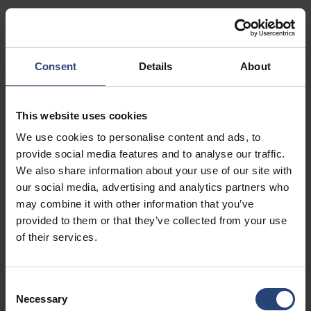
7405 Graham Road, Bldg A
Fairburn, GA 30213
+1 770-935-6662
Consent
Details
About
Afficher sur la carte
This website uses cookies
Contact
We use cookies to personalise content and ads, to
provide social media features and to analyse our traffic.
USA - Nefab Packaging North LLC -
We also share information about your use of our site with
Illinois
our social media, advertising and analytics partners who
1539 Hunter Rd
may combine it with other information that you’ve
provided to them or that they’ve collected from your use
Hanover Park, IL 60133
of their services.
+1 630-451-5345 x50103
Afficher sur la carte
Consent
Necessary
Selection
Contact