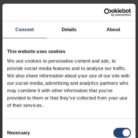
7405 Graham Road, Bldg A
Fairburn, GA 30213
+1 770-935-6662
Consent
Details
About
Afficher sur la carte
This website uses cookies
Contact
We use cookies to personalise content and ads, to
provide social media features and to analyse our traffic.
USA - Nefab Packaging North LLC -
We also share information about your use of our site with
Illinois
our social media, advertising and analytics partners who
1539 Hunter Rd
may combine it with other information that you’ve
provided to them or that they’ve collected from your use
Hanover Park, IL 60133
of their services.
+1 630-451-5345 x50103
Afficher sur la carte
Consent
Necessary
Selection
Contact