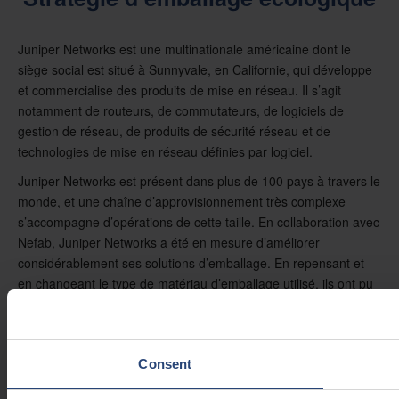
Juniper Networks est une multinationale américaine dont le
siège social est situé à Sunnyvale, en Californie, qui développe
et commercialise des produits de mise en réseau. Il s’agit
notamment de routeurs, de commutateurs, de logiciels de
gestion de réseau, de produits de sécurité réseau et de
technologies de mise en réseau définies par logiciel.
Juniper Networks est présent dans plus de 100 pays à travers le
monde, et une chaîne d’approvisionnement très complexe
s’accompagne d’opérations de cette taille. En collaboration avec
Nefab, Juniper Networks a été en mesure d’améliorer
considérablement ses solutions d’emballage. En repensant et
en changeant le type de matériau d’emballage utilisé, ils ont pu
réduire à la fois leur empreinte carbone et le coût total de la
logistique.
Pour en savoir plus sur la façon dont Nefab a optimisé les
Consent
solutions d’emballage de Juniper, veuillez regarder la vidéo ci-
dessous