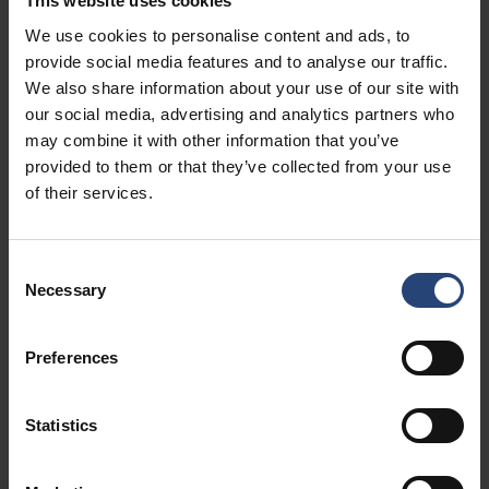
Sono profondamente legati alle origini e ai valori dell'azienda, e
This website uses cookies
allo stesso tempo si sforzano di comprendere e sviluppare il
We use cookies to personalise content and ads, to
mercato globale dell'imballaggio industriale. In collaborazione
provide social media features and to analyse our traffic.
con FAM, l'obiettivo è realizzare il pieno potenziale di Nefab e
We also share information about your use of our site with
mantenere una visione a lungo termine per la crescita
our social media, advertising and analytics partners who
sostenibile e l'innovazione.
may combine it with other information that you’ve
provided to them or that they’ve collected from your use
of their services.
Consent
Necessary
Selection
Andreas Pihl, famiglia Nordgren/Pihl
Preferences
FAM AB: chi sono e cosa rappresentano?
Per oltre 170 anni, la famiglia Wallenberg ha lavorato al servizio
Statistics
dell'impresa e della ricerca in Svezia. FAM AB, una holding
all'interno dell'ecosistema Wallenberg, è un proprietario
impegnato a lungo termine di aziende come Nefab con forti