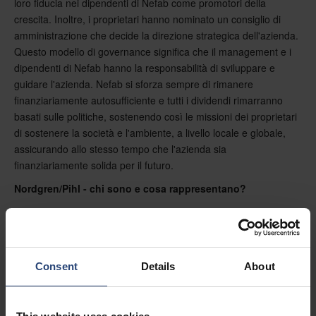
loro fiducia nei dipendenti di Nefab come promotori della
crescita. Inoltre, i proprietari hanno nominato un consiglio di
amministrazione che decide la direzione strategica dell'azienda.
Questo modello di governance significa che il management e i
dipendenti di Nefab hanno la responsabilità di sviluppare e
guidare l'azienda. Nefab si sforza sempre di rimanere
finanziariamente autosufficiente e tutti i dividendi rimarranno
basati sulle politiche, sostenendo così le missioni dei proprietari
di sostenere la società e l'ambiente, a livello locale e globale,
assicurando allo stesso tempo che l'azienda sia
finanziariamente solida per il futuro.
Nordgren/Pihl - chi sono e cosa rappresentano?
La famiglia è attivamente impegnata in diversi settori industriali
e ha fondato Nefab. Fin dall'inizio sono stati proprietari totali o
parziali, con l'azienda sempre al centro dell'attenzione. Nel
corso degli anni, hanno svolto un ruolo attivo nell'azienda,
Consent
Details
About
ricoprendo diverse posizioni e favorendo una solida rete
all'interno del settore e tra gli stakeholder dell'azienda.