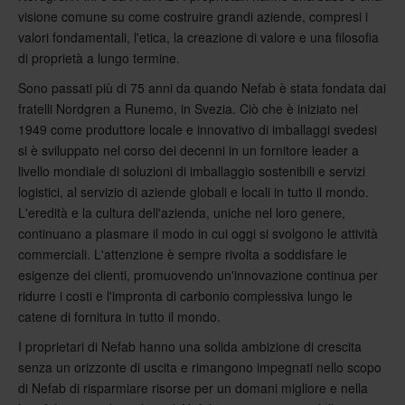
visione comune su come costruire grandi aziende, compresi i
valori fondamentali, l'etica, la creazione di valore e una filosofia
di proprietà a lungo termine.
Sono passati più di 75 anni da quando Nefab è stata fondata dai
fratelli Nordgren a Runemo, in Svezia. Ciò che è iniziato nel
1949 come produttore locale e innovativo di imballaggi svedesi
si è sviluppato nel corso dei decenni in un fornitore leader a
livello mondiale di soluzioni di imballaggio sostenibili e servizi
logistici, al servizio di aziende globali e locali in tutto il mondo.
L'eredità e la cultura dell'azienda, uniche nel loro genere,
continuano a plasmare il modo in cui oggi si svolgono le attività
commerciali. L'attenzione è sempre rivolta a soddisfare le
esigenze dei clienti, promuovendo un'innovazione continua per
ridurre i costi e l'impronta di carbonio complessiva lungo le
catene di fornitura in tutto il mondo.
I proprietari di Nefab hanno una solida ambizione di crescita
senza un orizzonte di uscita e rimangono impegnati nello scopo
di Nefab di risparmiare risorse per un domani migliore e nella