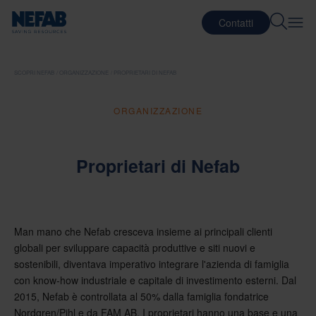
Contatti
SCOPRI NEFAB
ORGANIZZAZIONE
PROPRIETARI DI NEFAB
ORGANIZZAZIONE
Proprietari di Nefab
Man mano che Nefab cresceva insieme ai principali clienti
globali per sviluppare capacità produttive e siti nuovi e
sostenibili, diventava imperativo integrare l'azienda di famiglia
con know-how industriale e capitale di investimento esterni. Dal
2015, Nefab è controllata al 50% dalla famiglia fondatrice
Nordgren/Pihl e da FAM AB. I proprietari hanno una base e una