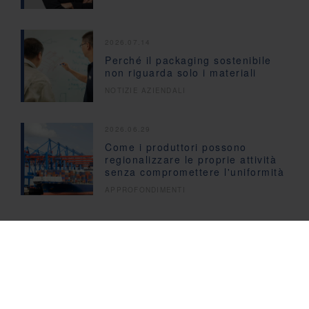
2026.07.14
Perché il packaging sostenibile
non riguarda solo i materiali
NOTIZIE AZIENDALI
2026.06.29
Come i produttori possono
regionalizzare le proprie attività
senza compromettere l'uniformità
APPROFONDIMENTI
Iscriviti alla nostra