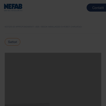
Contatti
NOTIZIE ED APPROFONDIMENTI
2025
EBOOK: IMBALLAGGIO DI ROBOT CHIRURGICI
Settori