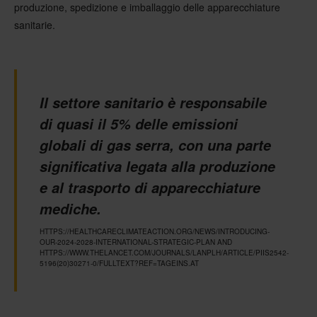
produzione, spedizione e imballaggio delle apparecchiature
sanitarie.
Il settore sanitario è responsabile
di quasi il 5% delle emissioni
globali di gas serra, con una parte
significativa legata alla produzione
e al trasporto di apparecchiature
mediche.
HTTPS://HEALTHCARECLIMATEACTION.ORG/NEWS/INTRODUCING-
OUR-2024-2028-INTERNATIONAL-STRATEGIC-PLAN AND
HTTPS://WWW.THELANCET.COM/JOURNALS/LANPLH/ARTICLE/PIIS2542-
5196(20)30271-0/FULLTEXT?REF=TAGEINS.AT