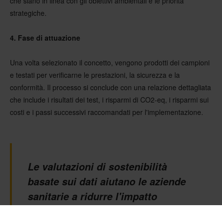
che siano in linea con gli obiettivi ambientali e le priorità
strategiche.
4. Fase di attuazione
Una volta selezionato il concetto, vengono prodotti dei campioni
e testati per verificarne le prestazioni, la sicurezza e la
conformità. Il processo si conclude con una relazione dettagliata
che include i risultati dei test, i risparmi di CO2-eq, i risparmi sui
costi e i passi successivi raccomandati per l'implementazione.
Le valutazioni di sostenibilità
basate sui dati aiutano le aziende
sanitarie a ridurre l'impatto
ambientale, a tagliare i costi e a