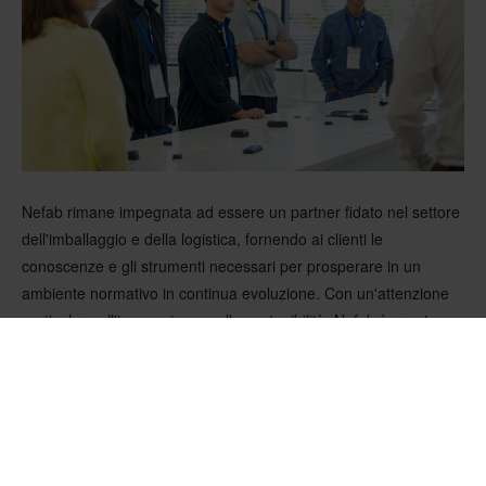
Nefab rimane impegnata ad essere un partner fidato nel settore
dell'imballaggio e della logistica, fornendo ai clienti le
conoscenze e gli strumenti necessari per prosperare in un
ambiente normativo in continua evoluzione. Con un'attenzione
particolare all'innovazione e alla sostenibilità, Nefab è pronta a
fare da guida mentre le aziende si adattano alle richieste del
PPWR e non solo.
Per ulteriori informazioni sulle
soluzioni Nefab
e su come
possiamo aiutarvi nel vostro percorso di conformità, visitate il
nostro sito web o contattateci direttamente.