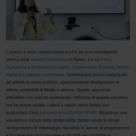
L'evento è stato caratterizzato anche da una coinvolgente
vetrina delle
soluzioni innovative
di Nefab, tra cui
Fibra
,
Ingegneria e Innovazione
,
Legno
,
Compensato
,
Plastica
,
Servizi
digitali
e
Logistica contrattuale
. I partecipanti hanno partecipato
ad attività di prova pratiche, sperimentando direttamente le
offerte sostenibili di Nefab in azione. Questo approccio
interattivo non solo ha evidenziato l'efficacia di queste soluzioni,
ma ha anche aiutato i clienti a capire come Nefab può
supportare il loro
percorso di conformità PPWR
. Attraverso una
valutazione mirata della sostenibilità, Nefab valuta le attuali
configurazioni di imballaggio, identifica le lacune di preparazione
e fornisce soluzioni concrete e attuabili per garantire la