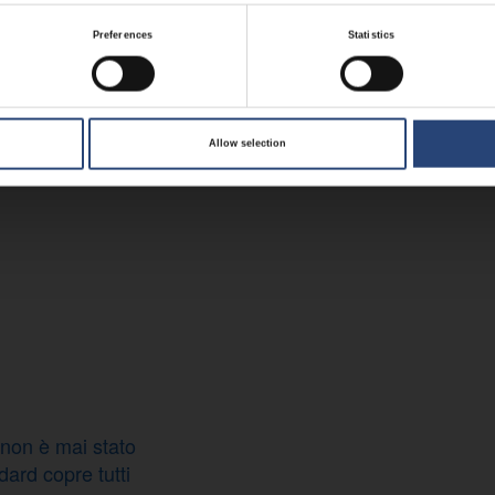
Preferences
Statistics
Allow selection
io non è mai stato
dard copre tutti