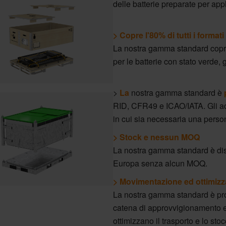
delle batterie preparate per appl
>
Copre l'80% di tutti i formati 
La nostra gamma standard copre l'
per le batterie con stato verde, 
>
La
nostra gamma standard è
RID, CFR49 e ICAO/IATA. Gli ac
in cui sia necessaria una pers
>
Stock e nessun MOQ
La nostra gamma standard è dis
Europa senza alcun MOQ.
>
Movimentazione ed ottimizz
La nostra gamma standard è prog
catena di approvvigionamento 
ottimizzano il trasporto e lo sto