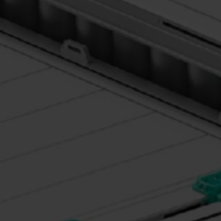
centro della corporate governance di Nefab
Tiếng Việt
Deutsch
Svenska
Suomi
Español
Eesti
Slovenčina
Nederlands