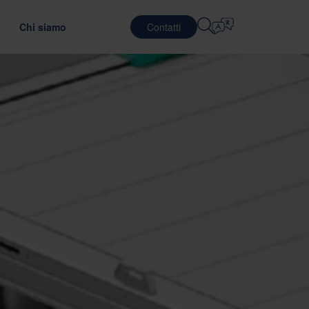
Chi siamo
Contatti
Selezionare La Lingua
SERVIZI LOGISTICI
DIFESA
English
中文 (简体)
ndo l'efficienza dei trasporti
 il materiale di imballaggio ottimale
efab
Logistica integrata
Română
Dansk
ging
ostro Team
Servizi di imballaggio
中文 (繁體)
Português
GreenCalc
 formazione globale
Servizi di pooling
Čeština
Polski
IGIONAMENTO
i lavoro
SEMICONDUTTORI
utazione dei fornitori
t sugli imballaggi
Français (Canada)
Norsk
Français
Lietuvių
Português Brasileiro
한국어
NCE E CONFORMITÀ
Español (América Latina)
Italiano