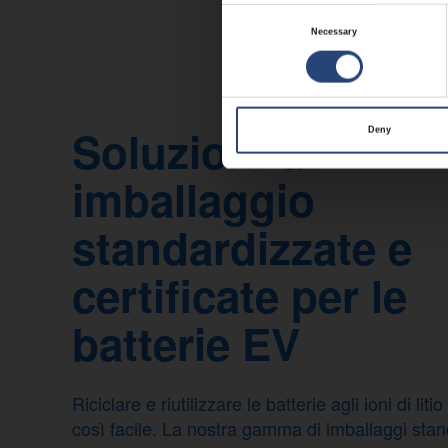
Consent
Necessary
Selection
Soluzioni di
Deny
imballaggio
standardizzate e
certificate per le
batterie EV
Riciclare e riutilizzare le batterie agli ioni di lit
così facile. La nostra gamma di imballaggi stan