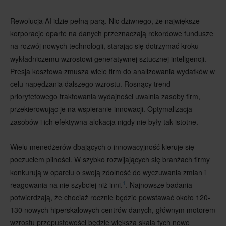
Rewolucja AI idzie pełną parą. Nic dziwnego, że największe
korporacje oparte na danych przeznaczają rekordowe fundusze
na rozwój nowych technologii, starając się dotrzymać kroku
wykładniczemu wzrostowi generatywnej sztucznej inteligencji.
Presja kosztowa zmusza wiele firm do analizowania wydatków w
celu napędzania dalszego wzrostu. Rosnący trend
priorytetowego traktowania wydajności uwalnia zasoby firm,
przekierowując je na wspieranie innowacji. Optymalizacja
zasobów i ich efektywna alokacja nigdy nie były tak istotne.
Wielu menedżerów dbających o innowacyjność kieruje się
poczuciem pilności. W szybko rozwijających się branżach firmy
konkurują w oparciu o swoją zdolność do wyczuwania zmian i
1
reagowania na nie szybciej niż inni.
. Najnowsze badania
potwierdzają, że chociaż rocznie będzie powstawać około 120-
130 nowych hiperskalowych centrów danych, głównym motorem
wzrostu przepustowości będzie większa skala tych nowo