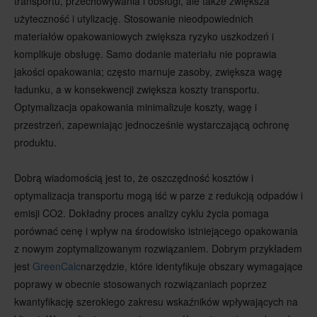
transportu, przechowywania i obsługi, ale także zwiększa
użyteczność i utylizację. Stosowanie nieodpowiednich
materiałów opakowaniowych zwiększa ryzyko uszkodzeń i
komplikuje obsługę. Samo dodanie materiału nie poprawia
jakości opakowania; często marnuje zasoby, zwiększa wagę
ładunku, a w konsekwencji zwiększa koszty transportu.
Optymalizacja opakowania minimalizuje koszty, wagę i
przestrzeń, zapewniając jednocześnie wystarczającą ochronę
produktu.
Dobrą wiadomością jest to, że oszczędność kosztów i
optymalizacja transportu mogą iść w parze z redukcją odpadów i
emisji CO2. Dokładny proces analizy cyklu życia pomaga
porównać cenę i wpływ na środowisko istniejącego opakowania
z nowym zoptymalizowanym rozwiązaniem. Dobrym przykładem
jest
GreenCalc
narzędzie, które identyfikuje obszary wymagające
poprawy w obecnie stosowanych rozwiązaniach poprzez
kwantyfikację szerokiego zakresu wskaźników wpływających na