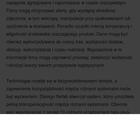
następnie agregowane i raportowane w czasie rzeczywistym.
Firmy mogą otrzymywać alerty, gdy wystąpią określone
zdarzenia, w tym wstrząsy, manipulacje przy opakowaniach lub
opóźnienia w dostawach. Ponadto czujniki mierzą temperaturę i
wilgotność środowiska otaczającego produkt. Dane mogą być
również wykorzystywane do oceny tras, wydajności dostaw,
obsługi, wykorzystania i czasu realizacji. Wyposażone w te
informacje firmy mogą usprawnić procesy, zwiększyć wydajność
i obniżyć koszty swoich przepływów logistycznych.
Technologia rozwija się w bezprecedensowym tempie, a
zapewnienie kompatybilności między różnymi systemami może
być wyzwaniem. Dlatego Nefab stworzył system, który umożliwia
pełną interoperacyjność między różnymi systemami. Obecnie
sieć współpracuje z ponad 70 różnymi urządzeniami typu plug-
and-play w różnych technologiach i monitoruje ponad 80
milionów zdarzeń dziennie z ponad 100 krajów na całym
świecie. Oznacza to, że nowe, tańsze urządzenia, niezależnie