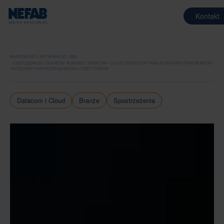
Kontakt
WIADOMOŚCI I INFORMACJE
2024
OSZCZĘDNOŚĆ ZASOBÓW W BRANŻY DATACOM I CLOUD DZIĘKI ZOPTYMALIZOWANYM OPAKOWANIOM
I INTELIGENTNYM ROZWIĄZANIOM LOGISTYCZNYM
Datacom i Cloud
Branże
Spostrzeżenia