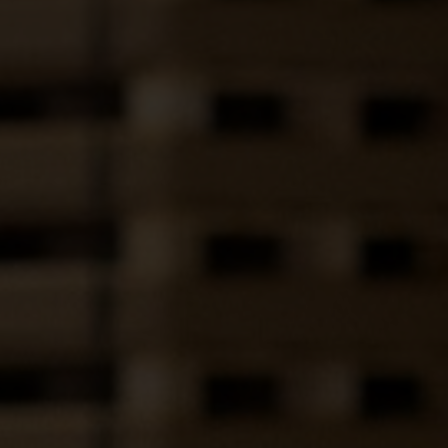
odmiotowienie.
Tiếng Việt
Deutsch
Svenska
Suomi
Español
Eesti
Slovenčina
Nederlands