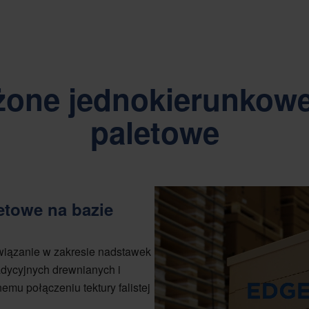
one jednokierunkowe
paletowe
etowe na bazie
związanie w zakresie nadstawek
radycyjnych drewnianych i
mu połączeniu tektury falistej