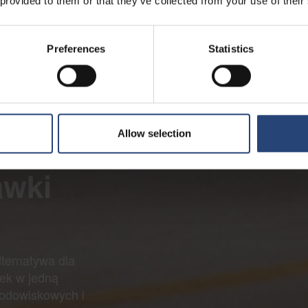
 provided to them or that they’ve collected from your use of their
Preferences
Statistics
Allow selection
awki
lternatywa dla
ek w jedną
rodowiskowych i