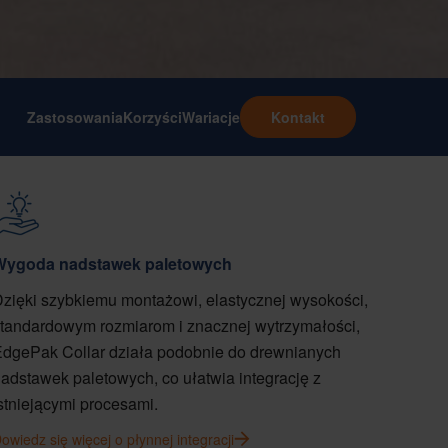
Zastosowania
Korzyści
Wariacje
Kontakt
Wygoda nadstawek paletowych
zięki szybkiemu montażowi, elastycznej wysokości,
tandardowym rozmiarom i znacznej wytrzymałości,
dgePak Collar działa podobnie do drewnianych
adstawek paletowych, co ułatwia integrację z
stniejącymi procesami.
owiedz się więcej o płynnej integracji