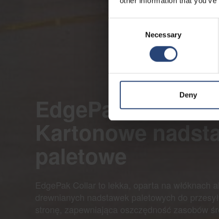
other information that you’ve
Consent
Necessary
Selection
Deny
EdgePak Collar:
Kartonowe nadst
paletowe
EdgePak Collar to lekka, oparta na włóknach a
drewnianych nadstawek paletowych do przesył
stronę, zapewniająca oszczędność zasobów ś