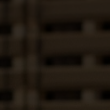
 naszymi podstawowymi wartościami, takimi jak prostota, szacunek i up
RAPORTY, ZARZĄDZANIE I ZGODNOŚĆ
Zrównoważony rozwój leży u podstaw ładu korporacyjnego Nefab