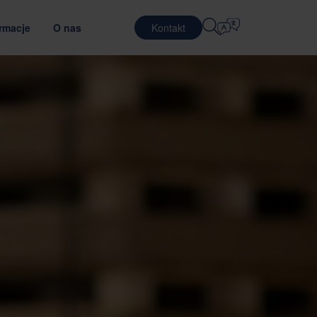
rmacje
O nas
Kontakt
Wybierz Język
ERA
USŁUGI LOGISTYCZNE
W
OBRONA
English
中文 (简体)
oprzez poprawę wydajności transportu
malnym materiałom opakowaniowym
ń
w Nefab
Logistyka kontraktowa
Română
Dansk
e dla opakowań
 naszych pracowników
Usługi pakowania
中文 (繁體)
Português
z GreenCalc
ny program stażowy
Usługi poolingu
Čeština
Polski
W
 pracy
PÓŁPRZEWODNIKI
z testowanie opakowań
nie i ocena dostawców
Français (Canada)
Norsk
Français
Lietuvių
Português Brasileiro
한국어
Español (América Latina)
Italiano