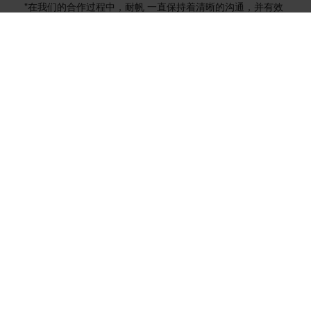
"在我们的合作过程中，耐帆 一直保持着清晰的沟通，并有效
地满足了我们的期限要求。西得乐物流总监罗莎芭-克鲁兹
（Rosalba Cruz）说："他们注重细节，能够适应我们不断变
化的要求，这为我们仓库业务的顺利运行做出了贡献。