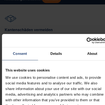
Kantenschäden vermeiden
Kantenschutzvorrichtungen verteilen den Druck
gleichmäßig entlang der Kanten Ihrer Ladung und
verringern so punktuelle Belastungen, die durch Gurte,
Consent
Details
About
Bänder oder das Stapeln entstehen. Diese gleichmäßige
Lastverteilung beugt Quetschungen, Einschnitten und
allgemeinen Verformungen der Kanten vor und sorgt
This website uses cookies
dafür, dass die Ladung während des Umschlags, des
We use cookies to personalise content and ads, to provide
Transports und der Lagerung stabil und gut geschützt
social media features and to analyse our traffic. We also
bleibt.
share information about your use of our site with our social
media, advertising and analytics partners who may combine i
with other information that you’ve provided to them or that