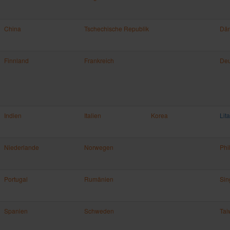
China
Tschechische Republik
Dä
Finnland
Frankreich
Deu
Indien
Italien
Korea
Lit
Niederlande
Norwegen
Phi
Portugal
Rumänien
Sin
Spanien
Schweden
Tai