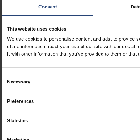
Consent
Deta
This website uses cookies
We use cookies to personalise content and ads, to provide so
share information about your use of our site with our social
COPYRIGHT 2026, NEFAB GROUP, ALLE RECHTE
it with other information that you’ve provided to them or that 
VORBEHALTEN
DATENSCHUTZ UND COOKIES
Consent
Necessary
NUTZUNGSBEDINGUNGEN
Selection
KONTAKT (LISTE DER STANDORTE)
Preferences
Statistics
Marketing