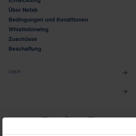
Entwicklung
Über Nefab
Bedingungen und Konditionen
Whistleblowing
Zuschüsse
Beschaffung
ÜBER