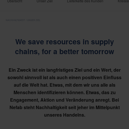
Übersicht
Unser Ziel
Lieferkette des Kunden
Kreisl
NACHHALTIGKEIT
UNSER ZIEL
We save resources in supply
chains, for a better tomorrow
Ein Zweck ist ein langfristiges Ziel und ein Wert, der
sowohl sinnvoll ist als auch einen positiven Einfluss
auf die Welt hat. Etwas, mit dem wir uns alle als
Menschen identifizieren können. Etwas, das zu
Engagement, Aktion und Veränderung anregt. Bei
Nefab steht Nachhaltigkeit seit jeher im Mittelpunkt
unseres Handelns.