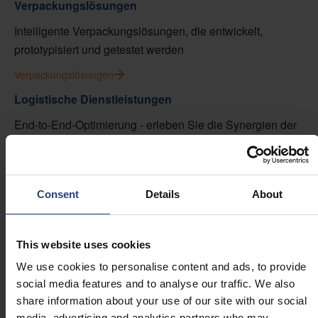
Verpackungslösungen
Intelligente Verpackungslösungen, die entwickelt,
prototypisiert und getestet werden
Verpackungslösungen
Logistische Dienstleistungen
End-to-End-Optimierung - erleben Sie die Synergien der
Bündelung von Logistik und Verpackung.
Unsere Logistikdienstleistungen
Digitale Lösungen
Consent
Details
About
Unsere Tracking-Lösungen ermöglichen es
Unternehmen, Transparenz und Verantwortlichkeit in
This website uses cookies
globalen Lieferketten zu erreichen.
We use cookies to personalise content and ads, to provide
Digitale Lösungen anzeigen
social media features and to analyse our traffic. We also
share information about your use of our site with our social
Unsere Standorte
media, advertising and analytics partners who may