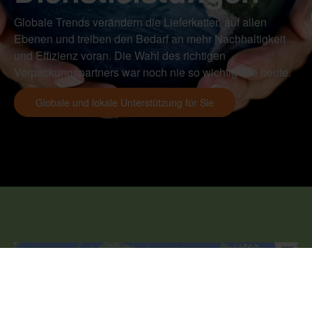
Globale Trends verändern die Lieferketten auf allen
Ebenen und treiben den Bedarf an mehr Nachhaltigkeit
und Effizienz voran. Die Wahl des richtigen
Verpackungspartners war noch nie so wichtig wie heute.
Globale und lokale Unterstützung für Sie