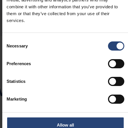
Unsere globale Liefer- und Serviceplattform besteht aus
combine it with other information that you’ve provided to
rund 100 Produktions- und Serviceeinheiten.
them or that they’ve collected from your use of their
services.
Lokalen Standort finden
Consent
Necessary
Selection
Preferences
Nachhaltige
Statistics
Verpackungslösunge
für Ihre Branche
Marketing
Alle Branchen anzeigen
Allow all