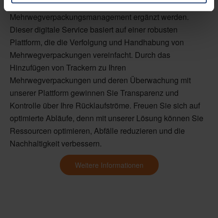
durch unseren digitalen Service für das
Mehrwegverpackungsmanagement ergänzt werden.
Dieser digitale Service basiert auf einer robusten
Plattform, die die Verfolgung und Handhabung von
Mehrwegverpackungen vereinfacht. Durch das
Hinzufügen von Trackern zu Ihren
Mehrwegverpackungen und deren Überwachung mit
unserer Plattform gewinnen Sie Transparenz und
Kontrolle über Ihre Rücklaufströme. Freuen Sie sich auf
optimierte Abläufe, denn mit unserer Lösung können Sie
Ressourcen optimieren, Abfälle reduzieren und die
Nachhaltigkeit verbessern.
Weitere Informationen