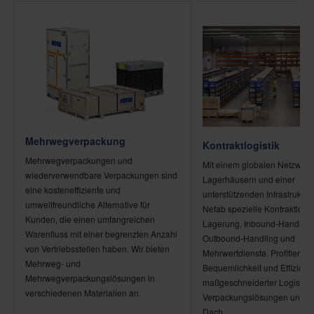
Mehrwegverpackung
Kontraktlogistik
Mehrwegverpackungen und
Mit einem globalen Netzwerk
wiederverwendbare Verpackungen sind
Lagerhäusern und einer
eine kosteneffiziente und
unterstützenden Infrastruktur 
umweltfreundliche Alternative für
Nefab spezielle Kontraktlogis
Kunden, die einen umfangreichen
Lagerung, Inbound-Handling
Warenfluss mit einer begrenzten Anzahl
Outbound-Handling und
von Vertriebsstellen haben. Wir bieten
Mehrwertdienste. Profitieren 
Mehrweg- und
Bequemlichkeit und Effizienz
Mehrwegverpackungslösungen in
maßgeschneiderter Logistik-
verschiedenen Materialien an.
Verpackungslösungen unter
Dach.