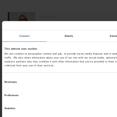
2026.07.30
Changements au conseil
d’administration de Nefab
NOUVELLES CORPORATIVES
Consent
Details
Abou
This website uses cookies
2026.07.14
We use cookies to personalise content and ads, to provide social media features and to ana
Pourquoi l’emballage durable ne
traffic. We also share information about your use of our site with our social media, advertis
analytics partners who may combine it with other information that you’ve provided to them o
se limite pas aux matériaux
collected from your use of their services.
NOUVELLES CORPORATIVES
Consent
Necessary
2026.06.29
Selection
Comment les fabricants peuvent-
ils régionaliser leurs opérations
Preferences
sans sacrifier la cohérence
PERSPECTIVES
Statistics