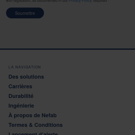
with legislation, as documented in our
Privacy Policy
. required *
Soumettre
LA NAVIGATION
Des solutions
Carrières
Durabilité
Ingénierie
À propos de Nefab
Termes & Conditions
Lancement d’alerte