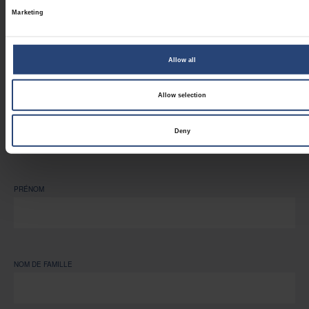
Marketing
Allow all
Abonnez-vous à nos
nouvelles
Allow selection
Fill in the Form
Deny
We provide you with the latest News and Insights, subscribe today!
PRÉNOM
NOM DE FAMILLE