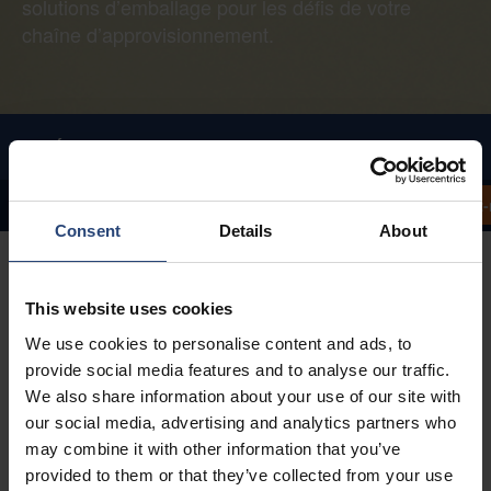
solutions d’emballage pour les défis de votre
chaîne d’approvisionnement.
INGÉNIERIE ET ANALYSE DE L’EMBALLAGE
Contactez
Lignes directrices sur la conception durable
GreenCalc
Consent
Details
About
This website uses cookies
We use cookies to personalise content and ads, to
Nous concevons
provide social media features and to analyse our traffic.
We also share information about your use of our site with
des emballages
our social media, advertising and analytics partners who
may combine it with other information that you’ve
provided to them or that they’ve collected from your use