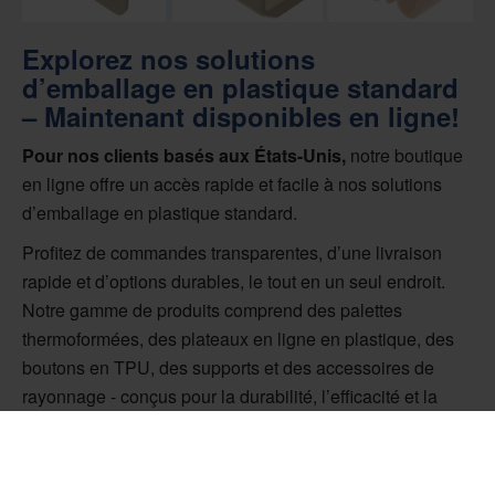
Explorez nos solutions
d’emballage en plastique standard
– Maintenant disponibles en ligne!
Pour nos clients basés aux États-Unis,
notre boutique
en ligne offre un accès rapide et facile à nos solutions
d’emballage en plastique standard.
Profitez de commandes transparentes, d’une livraison
rapide et d’options durables, le tout en un seul endroit.
Notre gamme de produits comprend des palettes
thermoformées, des plateaux en ligne en plastique, des
boutons en TPU, des supports et des accessoires de
rayonnage - conçus pour la durabilité, l’efficacité et la
durabilité pour soutenir vos opérations.
Visitez notre boutique en ligne aux États-Unis dès aujourd’hui