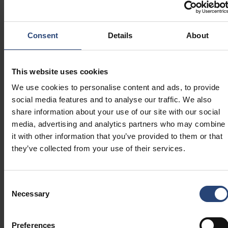
circulaire qui minimisent l’impact environnemental tout en
assurant une protection optimale des produits. Notre
modèle de circularité donne la priorité à la réduction de
Consent
Details
About
l’utilisation des matériaux, à la réutilisation et au
recyclage.
This website uses cookies
Renseignez-vous sur les emballages en plastique durables
We use cookies to personalise content and ads, to provide
social media features and to analyse our traffic. We also
share information about your use of our site with our social
media, advertising and analytics partners who may combine
Portefolio
it with other information that you’ve provided to them or that
they’ve collected from your use of their services.
d’emballages en
plastique de Nefab
Consent
Necessary
Selection
Preferences