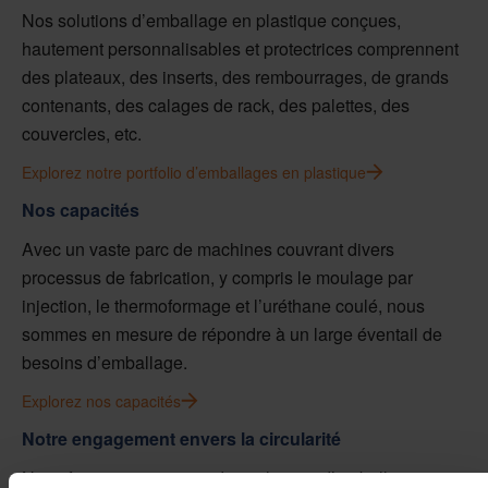
Nos solutions d’emballage en plastique conçues,
hautement personnalisables et protectrices comprennent
des plateaux, des inserts, des rembourrages, de grands
contenants, des calages de rack, des palettes, des
couvercles, etc.
Explorez notre portfolio d’emballages en plastique
Nos capacités
Avec un vaste parc de machines couvrant divers
processus de fabrication, y compris le moulage par
injection, le thermoformage et l’uréthane coulé, nous
sommes en mesure de répondre à un large éventail de
besoins d’emballage.
Explorez nos capacités
Notre engagement envers la circularité
Nous faisons progresser des solutions d’emballage