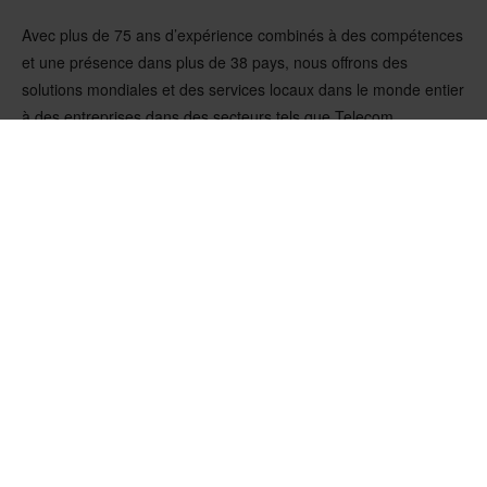
Avec plus de 75 ans d’expérience combinés à des compétences
et une présence dans plus de 38 pays, nous offrons des
solutions mondiales et des services locaux dans le monde entier
à des entreprises dans des secteurs tels que Telecom,
Datacom, Semicon, Energy, Healthcare equipment, Mining &
Construction, et LiB &E-mobility. Nefab Group compte plus de
4750 employés répartis dans 38 pays, avec un chiffre d’affaires
annuel de 10,3 BSEK. Les propriétaires sont la famille
Nordgren/Pihl et FAM AB, une société de portefeuille privée au
sein de l’écosystème Wallenberg.
NOS DERNIÈRES NOUVELLES ET PERSPECTIVES