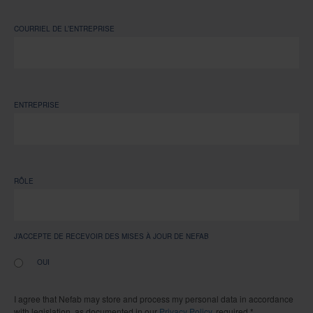
COURRIEL DE L’ENTREPRISE
ENTREPRISE
RÔLE
J’ACCEPTE DE RECEVOIR DES MISES À JOUR DE NEFAB
OUI
I agree that Nefab may store and process my personal data in accordance
with legislation, as documented in our
Privacy Policy
. required *