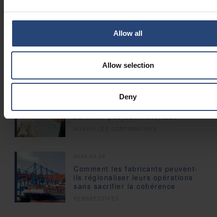
2026.07.30
Allow all
Changements au conseil
d’administration de Nefab
NOUVELLES CORPORATIVES
Allow selection
2026.07.14
Deny
Pourquoi l’emballage durable ne
se limite pas aux matériaux
NOUVELLES CORPORATIVES
2026.06.29
Comment les fabricants peuvent-
ils régionaliser leurs opérations
sans sacrifier la cohérence
PERSPECTIVES