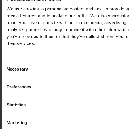
Avec plus de 75 ans d’expérience combinés à des compétences
We use cookies to personalise content and ads, to provide s
et une présence dans plus de 38 pays, nous offrons des
media features and to analyse our traffic. We also share info
solutions mondiales et des services locaux à des entreprises
about your use of our site with our social media, advertising 
dans des secteurs tels que les télécommunications, les
analytics partners who may combine it with other information
datacoms, les semi-conservateurs, l’énergie, la santé,
you’ve provided to them or that they’ve collected from your u
l’exploitation minière et la construction, ainsi que la mobilité liB
their services.
et électrique. Le groupe Nefab compte plus de 4 900 employés
répartis dans 38 pays, avec un chiffre d’affaires annuel de
~1
milliard USD
. Les propriétaires sont la famille Nordgren/Pihl et
Consent
FAM AB, une société de portefeuille privée au sein de
Necessary
Selection
l’écosystème Wallenberg.
Preferences
www.nefab.com
Statistics
Marketing
NOS DERNIÈRES NOUVELLES ET PERSPECTIVES